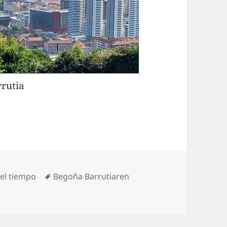
rutia
rías
Etiquetas
el tiempo
Begoña Barrutiaren