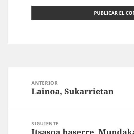
Navegación
de
ANTERIOR
Lainoa, Sukarrietan
entradas
Entrada
anterior:
SIGUIENTE
Itsasoa haserre, Mundak
Entrada