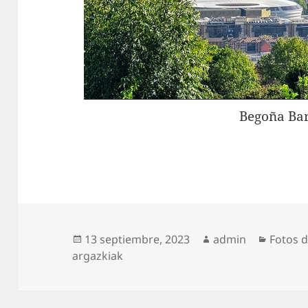
Begoña Bar
Publicado
Autor
Catego
13 septiembre, 2023
admin
Fotos d
el
argazkiak