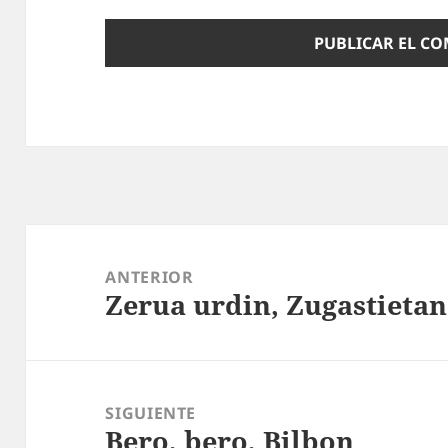
Navegación
de
ANTERIOR
Zerua urdin, Zugastietan
entradas
Entrada
anterior:
SIGUIENTE
Bero, bero, Bilbon
Entrada