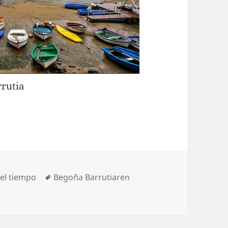
rutia
rías
Etiquetas
el tiempo
Begoña Barrutiaren