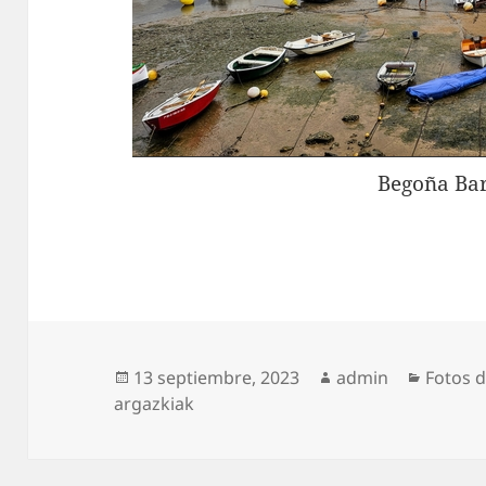
Begoña Bar
Publicado
Autor
Catego
13 septiembre, 2023
admin
Fotos d
el
argazkiak