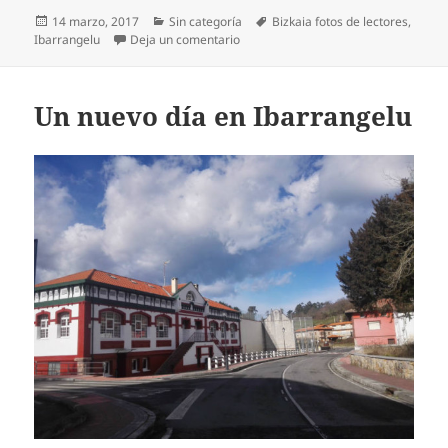
Publicado
Categorías
Etiquetas
14 marzo, 2017
Sin categoría
Bizkaia fotos de lectores
,
el
en Busto de D.Luis San Salvador (med
Ibarrangelu
Deja un comentario
Un nuevo día en Ibarrangelu