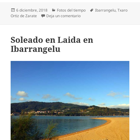
Publicado
Categorías
Etiquetas
6 diciembre, 2018
Fotos del tiempo
Ibarrangelu
,
Txaro
el
en Despeja la niebla en Ibarrange
Ortiz de Zarate
Deja un comentario
Soleado en Laida en
Ibarrangelu