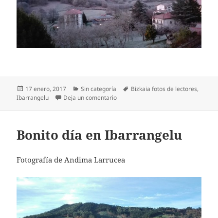
Publicado
Categorías
Etiquetas
17 enero, 2017
Sin categoría
Bizkaia fotos de lectores
,
el
en Mañana helada en Ibarrangelu
Ibarrangelu
Deja un comentario
Bonito día en Ibarrangelu
Fotografía de Andima Larrucea