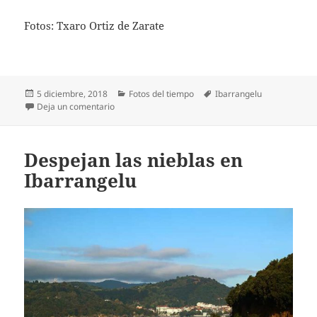
Fotos: Txaro Ortiz de Zarate
Publicado
Categorías
Etiquetas
5 diciembre, 2018
Fotos del tiempo
Ibarrangelu
el
en Soleado en Laida en Ibarrangelu
Deja un comentario
Despejan las nieblas en
Ibarrangelu