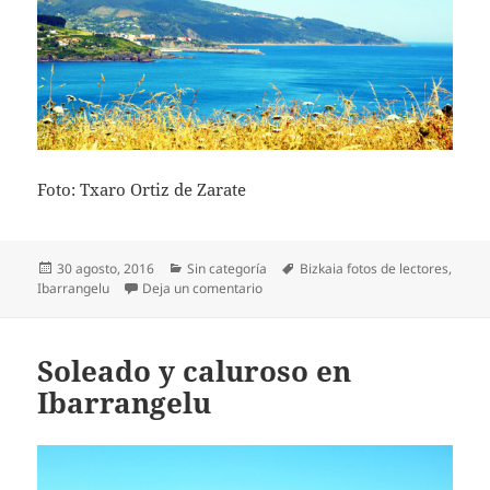
Foto: Txaro Ortiz de Zarate
Publicado
Categorías
Etiquetas
30 agosto, 2016
Sin categoría
Bizkaia fotos de lectores
,
el
en Soleado y caluroso en Ibarrangelu
Ibarrangelu
Deja un comentario
Soleado y caluroso en
Ibarrangelu