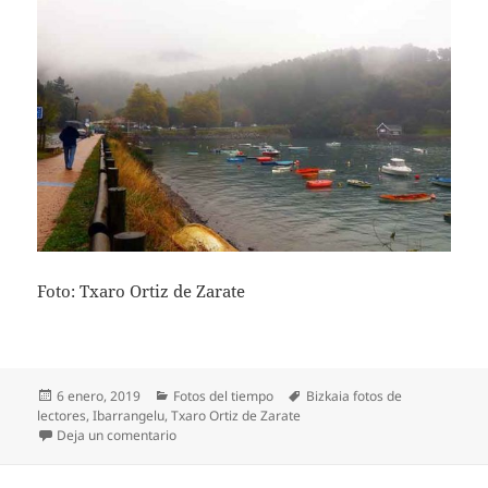
Foto: Txaro Ortiz de Zarate
Publicado
Categorías
Etiquetas
6 enero, 2019
Fotos del tiempo
Bizkaia fotos de
el
lectores
,
Ibarrangelu
,
Txaro Ortiz de Zarate
en Día de paraguas en Ibarrangelu
Deja un comentario