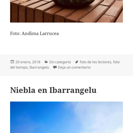
Foto: Andima Larrucea
Publicado
Categorías
Etiquetas
20 enero, 2018
Sin categoría
foto de los lectores
,
foto
el
en Helada en Ibarrangelu
del tiempo
,
Ibarrangelu
Deja un comentario
Niebla en Ibarrangelu