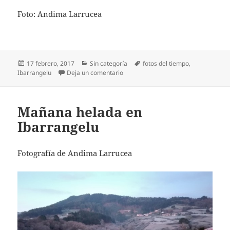
Foto: Andima Larrucea
Publicado
Categorías
Etiquetas
17 febrero, 2017
Sin categoría
fotos del tiempo
,
el
en Un nuevo día en Ibarrangelu
Ibarrangelu
Deja un comentario
Mañana helada en
Ibarrangelu
Fotografía de Andima Larrucea