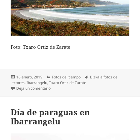
Foto: Txaro Ortiz de Zarate
Publicado
Categorías
Etiquetas
18 enero, 2019
Fotos del tiempo
Bizkaia fotos de
el
lectores
,
Ibarrangelu
,
Txaro Ortiz de Zarate
en Foto del día enviada desde Ibarrangelu
Deja un comentario
Día de paraguas en
Ibarrangelu