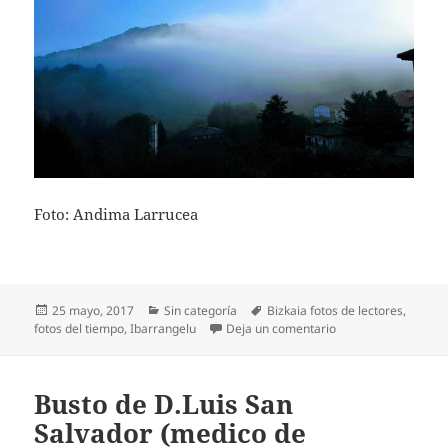
Foto: Andima Larrucea
Publicado
Categorías
Etiquetas
25 mayo, 2017
Sin categoría
Bizkaia fotos de lectores
,
el
en Niebla en Ibarra
fotos del tiempo
,
Ibarrangelu
Deja un comentario
Busto de D.Luis San
Salvador (medico de