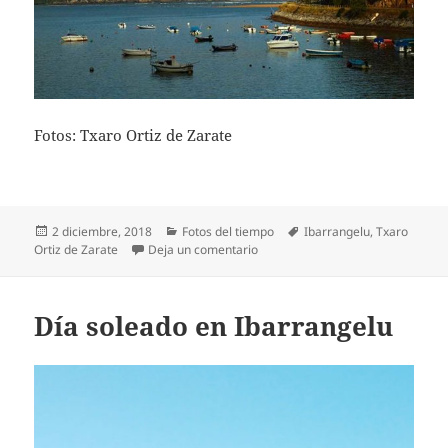
Fotos: Txaro Ortiz de Zarate
Publicado
Categorías
Etiquetas
2 diciembre, 2018
Fotos del tiempo
Ibarrangelu
,
Txaro
el
en Despejan las nieblas en Ibarra
Ortiz de Zarate
Deja un comentario
Día soleado en Ibarrangelu