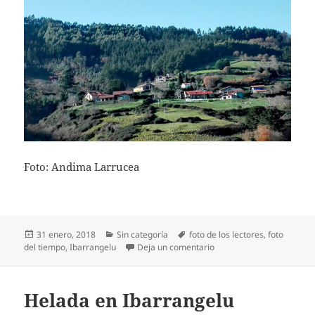
Foto: Andima Larrucea
Publicado
Categorías
Etiquetas
31 enero, 2018
Sin categoría
foto de los lectores
,
foto
el
en Día soleado en Ibarra
del tiempo
,
Ibarrangelu
Deja un comentario
Helada en Ibarrangelu