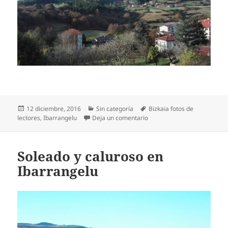
Publicado
Categorías
Etiquetas
12 diciembre, 2016
Sin categoría
Bizkaia fotos de
el
en Bonito día en Ibarrangel
lectores
,
Ibarrangelu
Deja un comentario
Soleado y caluroso en
Ibarrangelu