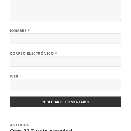
NOMBRE
*
CORREO ELECTRÓNICO
*
WEB
Navegación
ANTERIOR
de
Otro 23-F y sin novedad
Entrada