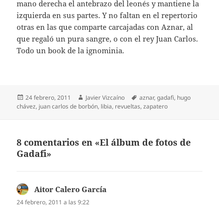
mano derecha el antebrazo del leonés y mantiene la
izquierda en sus partes. Y no faltan en el repertorio
otras en las que comparte carcajadas con Aznar, al
que regaló un pura sangre, o con el rey Juan Carlos.
Todo un book de la ignominia.
Publicado
Autor
Etiquetas
24 febrero, 2011
Javier Vizcaíno
aznar
,
gadafi
,
hugo
el
chávez
,
juan carlos de borbón
,
libia
,
revueltas
,
zapatero
8 comentarios en «El álbum de fotos de
Gadafi»
Aitor Calero García
dice:
24 febrero, 2011 a las 9:22