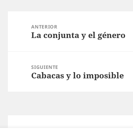
Navegación
de
ANTERIOR
La conjunta y el género
entradas
Entrada
anterior:
SIGUIENTE
Cabacas y lo imposible
Entrada
siguiente:
Funciona gracias a WordPress