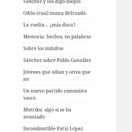
Sánchez y sus digo-diegos
Odón (casi) nunca defrauda
La vuelta… ¿más dura?
Memoria: hechos, no palabras
Sobre los indultos
Sánchez sobre Pablo González
Jóvenes que odian y otros que
no
Un nuevo partido comunista
vasco
Mutriku: algo sí se ha
avanzado
Incombustible Patxi López