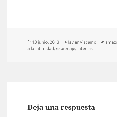
Publicado
Autor
Etiqu
13 junio, 2013
Javier Vizcaíno
amaz
el
a la intimidad
,
espionaje
,
internet
Deja una respuesta