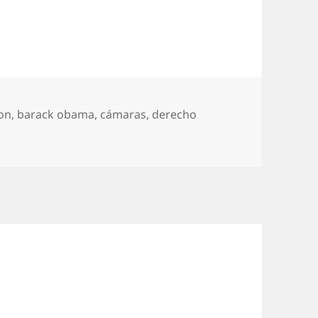
etas
on
,
barack obama
,
cámaras
,
derecho