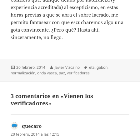
experiencia acreditada) al escepticismo, en estas
horas previas a que se abra el sobre lacrado, me
permito fantasear con que escucharemos algo una
gota convincente. ¿Pero qué? Hasta ahí,
sinceramente, no llego.
Publicado
Autor
Etiquetas
20 febrero, 2014
Javier Vizcaíno
eta
,
gabon
,
el
normalización
,
onda vasca
,
paz
,
verificadores
3 comentarios en «Vienen los
verificadores»
quecaro
dice:
20 febrero, 2014 a las 12:15