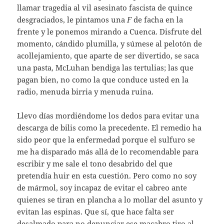
llamar tragedia al vil asesinato fascista de quince
desgraciados, le pintamos una
F
de facha en la
frente y le ponemos mirando a Cuenca. Disfrute del
momento, cándido plumilla, y súmese al pelotón de
acollejamiento, que aparte de ser divertido, se saca
una pasta, McLuhan bendiga las tertulias; las que
pagan bien, no como la que conduce usted en la
radio, menuda birria y menuda ruina.
Llevo días mordiéndome los dedos para evitar una
descarga de bilis como la precedente. El remedio ha
sido peor que la enfermedad porque el sulfuro se
me ha disparado más allá de lo recomendable para
escribir y me sale el tono desabrido del que
pretendía huir en esta cuestión. Pero como no soy
de mármol, soy incapaz de evitar el cabreo ante
quienes se tiran en plancha a lo mollar del asunto y
evitan las espinas. Que sí, que hace falta ser
desalmado para no denunciar ese macabro tiro al