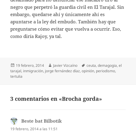
negro que perpetró la guardia civil en El Tarajal. Sin
embargo, quedarse ahí y únicamente ahí es
apuntarse a la ley del embudo. También hay que
preguntarse cómo evitar que vuelva a ocurrir. Eso,
como diría Rajoy, ya tal.
Publicado
Autor
Etiquetas
19 febrero, 2014
Javier Vizcaíno
ceuta
,
demagogia
,
el
el
tarajal
,
inmigración
,
jorge fernández díaz
,
opinión
,
periodismo
,
tertulia
3 comentarios en «Brocha gorda»
Beste bat Bilbotik
dice:
19 febrero, 2014 a las 11:51