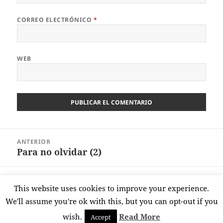
CORREO ELECTRÓNICO
*
WEB
Navegación
ANTERIOR
de
Para no olvidar (2)
Entrada
entradas
anterior:
SIGUIENTE
This website uses cookies to improve your experience.
Vienen los verificadores
Entrada
We'll assume you're ok with this, but you can opt-out if you
siguiente:
wish.
Read More
Accept
Funciona gracias a WordPress