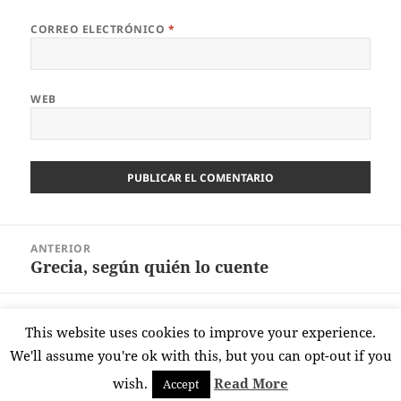
CORREO ELECTRÓNICO
*
WEB
Navegación
ANTERIOR
de
Grecia, según quién lo cuente
Entrada
entradas
anterior:
SIGUIENTE
This website uses cookies to improve your experience.
Salga lo que salga (2)
Entrada
We'll assume you're ok with this, but you can opt-out if you
siguiente:
wish.
Read More
Accept
Funciona gracias a WordPress