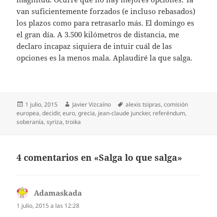
van suficientemente forzados (e incluso rebasados)
los plazos como para retrasarlo más. El domingo es
el gran día. A 3.500 kilómetros de distancia, me
declaro incapaz siquiera de intuir cuál de las
opciones es la menos mala. Aplaudiré la que salga.
Publicado
Autor
Etiquetas
1 julio, 2015
Javier Vizcaíno
alexis tsipras
,
comisión
el
europea
,
decidir
,
euro
,
grecia
,
jean-claude juncker
,
referéndum
,
soberanía
,
syriza
,
troika
4 comentarios en «Salga lo que salga»
Adamaskada
dice:
1 julio, 2015 a las 12:28