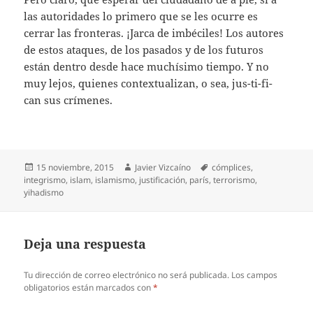
las autoridades lo primero que se les ocurre es
cerrar las fronteras. ¡Jarca de imbéciles! Los autores
de estos ataques, de los pasados y de los futuros
están dentro desde hace muchísimo tiempo. Y no
muy lejos, quienes contextualizan, o sea, jus-ti-fi-
can sus crímenes.
Publicado
Autor
Etiquetas
15 noviembre, 2015
Javier Vizcaíno
cómplices
,
el
integrismo
,
islam
,
islamismo
,
justificación
,
parís
,
terrorismo
,
yihadismo
Deja una respuesta
Tu dirección de correo electrónico no será publicada.
Los campos
obligatorios están marcados con
*