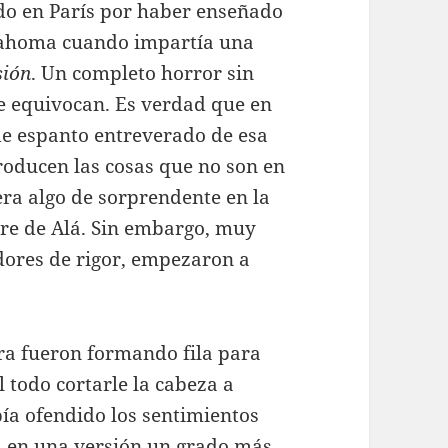
do en París por haber enseñado
Mahoma cuando impartía una
sión
. Un completo horror sin
se equivocan. Es verdad que en
de espanto entreverado de esa
roducen las cosas que no son en
era algo de sorprendente en la
re de Alá. Sin embargo, muy
adores de rigor, empezaron a
era fueron formando fila para
 todo cortarle la cabeza a
bía ofendido los sentimientos
 en una versión un grado más