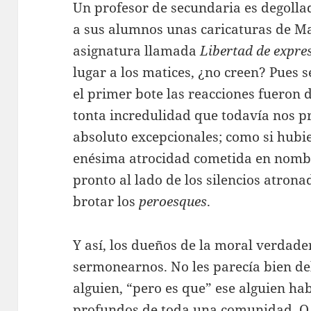
Un profesor de secundaria es degolla
a sus alumnos unas caricaturas de 
asignatura llamada
Libertad de expre
lugar a los matices, ¿no creen? Pues 
el primer bote las reacciones fueron 
tonta incredulidad que todavía nos p
absoluto excepcionales; como si hubi
enésima atrocidad cometida en nomb
pronto al lado de los silencios atron
brotar los
peroesques
.
Y así, los dueños de la moral verdad
sermonearnos. No les parecía bien del
alguien, “pero es que” ese alguien ha
profundos de toda una comunidad. O,