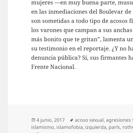
mujeres —en muy buena parte, musu
en las inmediaciones del Boulevar de 
son sometidas a todo tipo de acosos fí
los varones que campan a sus anchas e
más bonito que te gritan”, lamenta u
su testimonio en el reportaje. ¿Y no 
denuncia pública? Sí, sus firmantes h
Frente Nacional.
Publicado
Etiquetas
4 junio, 2017
acoso sexual
,
agresiones 
el
islamismo
,
islamofobia
,
izquierda
,
parís
,
rot