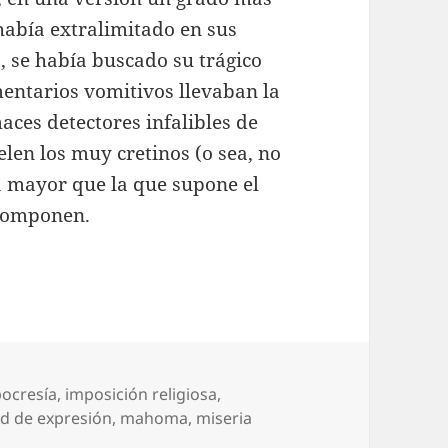
había extralimitado en sus
, se había buscado su trágico
mentarios vomitivos llevaban la
ces detectores infalibles de
elen los muy cretinos (o sea, no
 mayor que la que supone el
 componen.
pocresía
,
imposición religiosa
,
ad de expresión
,
mahoma
,
miseria
Alá