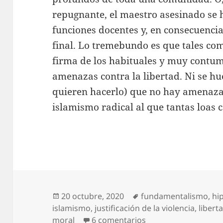
repugnante, el maestro asesinado se 
funciones docentes y, en consecuencia
final. Lo tremebundo es que tales co
firma de los habituales y muy contuma
amenazas contra la libertad. Ni se hu
quieren hacerlo) que no hay amenaza
islamismo radical al que tantas loas
Publicado
Etiquetas
20 octubre, 2020
fundamentalismo
,
hi
el
islamismo
,
justificación de la violencia
,
libert
en En el nombre de 
moral
6 comentarios