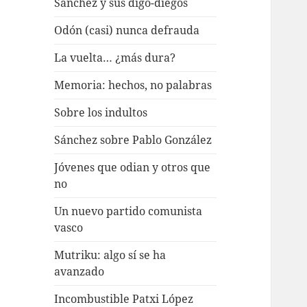
Sánchez y sus digo-diegos
Odón (casi) nunca defrauda
La vuelta… ¿más dura?
Memoria: hechos, no palabras
Sobre los indultos
Sánchez sobre Pablo González
Jóvenes que odian y otros que
no
Un nuevo partido comunista
vasco
Mutriku: algo sí se ha
avanzado
Incombustible Patxi López