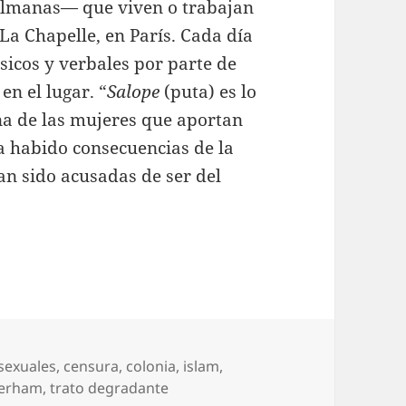
lmanas— que viven o trabajan
La Chapelle, en París. Cada día
sicos y verbales por parte de
n el lugar. “
Salope
(puta) es lo
na de las mujeres que aportan
ha habido consecuencias de la
an sido acusadas de ser del
sexuales
,
censura
,
colonia
,
islam
,
herham
,
trato degradante