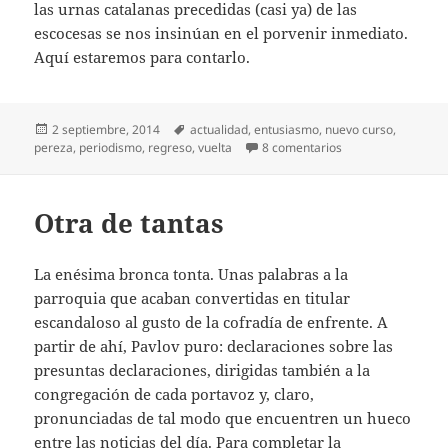
las urnas catalanas precedidas (casi ya) de las
escocesas se nos insinúan en el porvenir inmediato.
Aquí estaremos para contarlo.
Publicado
Etiquetas
2 septiembre, 2014
actualidad
,
entusiasmo
,
nuevo curso
,
el
en (No tan) eterno
pereza
,
periodismo
,
regreso
,
vuelta
8 comentarios
Otra de tantas
La enésima bronca tonta. Unas palabras a la
parroquia que acaban convertidas en titular
escandaloso al gusto de la cofradía de enfrente. A
partir de ahí, Pavlov puro: declaraciones sobre las
presuntas declaraciones, dirigidas también a la
congregación de cada portavoz y, claro,
pronunciadas de tal modo que encuentren un hueco
entre las noticias del día. Para completar la