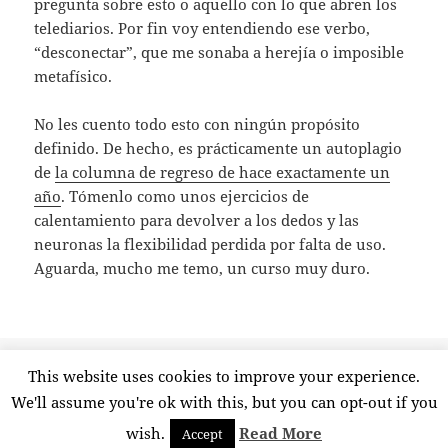
pregunta sobre esto o aquello con lo que abren los
telediarios. Por fin voy entendiendo ese verbo,
“desconectar”, que me sonaba a herejía o imposible
metafísico.
No les cuento todo esto con ningún propósito
definido. De hecho, es prácticamente un autoplagio
de
la columna de regreso de hace exactamente un
año
. Tómenlo como unos ejercicios de
calentamiento para devolver a los dedos y las
neuronas la flexibilidad perdida por falta de uso.
Aguarda, mucho me temo, un curso muy duro.
Publicado
Etiquetas
28 agosto, 2012
actualidad
,
periodismo
,
vacaciones
This website uses cookies to improve your experience.
el
en Desconectar
2 comentarios
We'll assume you're ok with this, but you can opt-out if you
wish.
Read More
Accept
Funciona gracias a WordPress