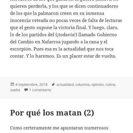
quieren perderla, y los que se dicen continuadores
de los que la palmaron creen en su inmensa
inocencia veteada no pocas veces de falta de lecturas
que el gesto supone la victoria final. Y luego, claro,
lo de los partidos del (¡todavía!) llamado Gobierno
del Cambio en Nafarroa jugando a la rana y el
escorpión. Pues esa es la actualidad que nos toca
contar. Y lo haremos. Es un placer estar de vuelta.
Publicado
Etiquetas
4 septiembre, 2018
actualidad
,
columna
,
opinión
,
rutina
,
el
en De vuelta
vuelta
1 comentario
Por qué los matan (2)
Como certeramente me apuntaron numerosos