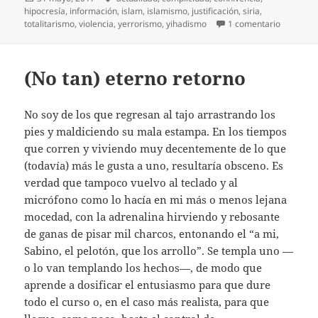
el
hipocresía
,
información
,
islam
,
islamismo
,
justificación
,
siria
,
en Por qu
totalitarismo
,
violencia
,
yerrorismo
,
yihadismo
1 comentario
(No tan) eterno retorno
No soy de los que regresan al tajo arrastrando los
pies y maldiciendo su mala estampa. En los tiempos
que corren y viviendo muy decentemente de lo que
(todavía) más le gusta a uno, resultaría obsceno. Es
verdad que tampoco vuelvo al teclado y al
micrófono como lo hacía en mi más o menos lejana
mocedad, con la adrenalina hirviendo y rebosante
de ganas de pisar mil charcos, entonando el “a mi,
Sabino, el pelotón, que los arrollo”. Se templa uno —
o lo van templando los hechos—, de modo que
aprende a dosificar el entusiasmo para que dure
todo el curso o, en el caso más realista, para que