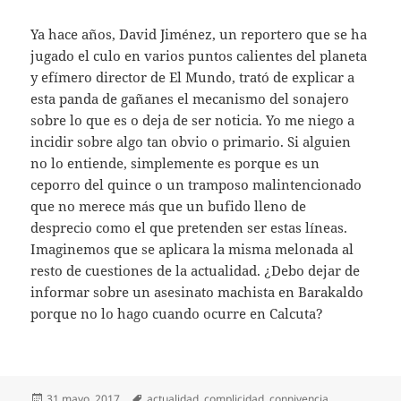
Ya hace años, David Jiménez, un reportero que se ha
jugado el culo en varios puntos calientes del planeta
y efímero director de El Mundo, trató de explicar a
esta panda de gañanes el mecanismo del sonajero
sobre lo que es o deja de ser noticia. Yo me niego a
incidir sobre algo tan obvio o primario. Si alguien
no lo entiende, simplemente es porque es un
ceporro del quince o un tramposo malintencionado
que no merece más que un bufido lleno de
desprecio como el que pretenden ser estas líneas.
Imaginemos que se aplicara la misma melonada al
resto de cuestiones de la actualidad. ¿Debo dejar de
informar sobre un asesinato machista en Barakaldo
porque no lo hago cuando ocurre en Calcuta?
Publicado
Etiquetas
31 mayo, 2017
actualidad
,
complicidad
,
connivencia
,