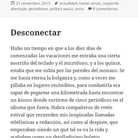
Publicado
Etiquetas
21 noviembre, 2013
actualidad
,
hasier arraiz
,
izquierda
el
en Otra de 
abertzale
,
periodismo
,
política vasca
,
sortu
8 comentarios
Desconectar
Hubo un tiempo en que a los diez días de
comenzadas las vacaciones me entraba una cierta
morriña del teclado y el micrófono, y a los quince,
estaba que me subía por las paredes del monazo. Se
me hacía eterna la holganza y, como a veces me
pillaba en lugares recónditos, para combatirla era
capaz de pegarme una kilometrada hasta encontrar
un kiosco donde surtirme de cinco periódicos en el
idioma que fuera. Habrá compañeros de retén
estival que recuerden mis inopinadas llamadas
telefónicas a redacción, así como al despiste, que
empezaban siendo un qué tal os va la vida y
acababan como un detalladísimo boletín