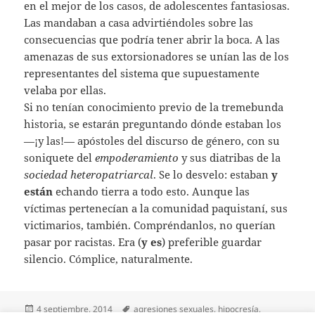
en el mejor de los casos, de adolescentes fantasiosas.
Las mandaban a casa advirtiéndoles sobre las
consecuencias que podría tener abrir la boca. A las
amenazas de sus extorsionadores se unían las de los
representantes del sistema que supuestamente
velaba por ellas.
Si no tenían conocimiento previo de la tremebunda
historia, se estarán preguntando dónde estaban los
—¡y las!— apóstoles del discurso de género, con su
soniquete del
empoderamiento
y sus diatribas de la
sociedad
heteropatriarcal
. Se lo desvelo: estaban
y
están
echando tierra a todo esto. Aunque las
víctimas pertenecían a la comunidad paquistaní, sus
victimarios, también. Compréndanlos, no querían
pasar por racistas. Era (
y es
) preferible guardar
silencio. Cómplice, naturalmente.
Publicado
Etiquetas
4 septiembre, 2014
agresiones sexuales
,
hipocresía
,