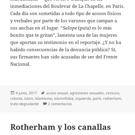
inmediaciones del Boulevar de La Chapelle, en París.
Cada día son sometidas a todo tipo de acosos físicos
y verbales por parte de los varones que campan a
sus anchas en el lugar. “
Salope
(puta) es lo más
bonito que te gritan”, lamenta una de las mujeres
que aportan su testimonio en el reportaje. ¿Y no ha
habido consecuencias de la denuncia pública? Sí,
sus firmantes han sido acusadas de ser del Frente
Nacional.
Publicado
Etiquetas
4 junio, 2017
acoso sexual
,
agresiones sexuales
,
censura
,
el
colonia
,
islam
,
islamismo
,
islamofobia
,
izquierda
,
parís
,
rotherham
,
en Lo que debe callarse
trato degradante
2 comentarios
Rotherham y los canallas