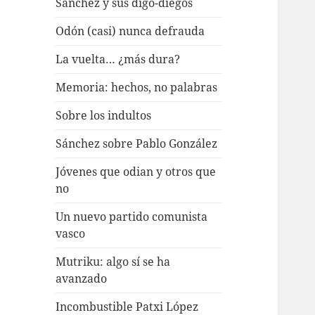
Sánchez y sus digo-diegos
Odón (casi) nunca defrauda
La vuelta… ¿más dura?
Memoria: hechos, no palabras
Sobre los indultos
Sánchez sobre Pablo González
Jóvenes que odian y otros que
no
Un nuevo partido comunista
vasco
Mutriku: algo sí se ha
avanzado
Incombustible Patxi López