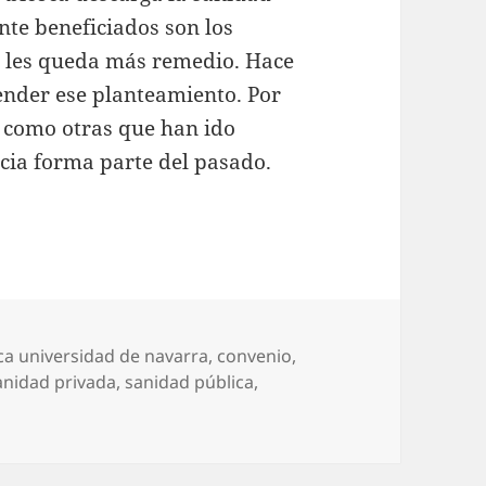
nte beneficiados son los
o les queda más remedio. Hace
ender ese planteamiento. Por
 como otras que han ido
icia forma parte del pasado.
uetas
ica universidad de navarra
,
convenio
,
anidad privada
,
sanidad pública
,