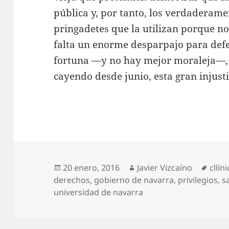
pública y, por tanto, los verdaderame
pringadetes que la utilizan porque n
falta un enorme desparpajo para def
fortuna —y no hay mejor moraleja—,
cayendo desde junio, esta gran injust
Publicado
Autor
Etiq
20 enero, 2016
Javier Vizcaíno
cllín
el
derechos
,
gobierno de navarra
,
privilegios
,
s
universidad de navarra