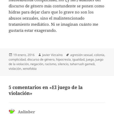
discurso de género más contundente se ponen como
hidras para dejar claro que lo grave no son los
abusos sexuales, sino el malintencionado
tratamiento mediático. Ni se imaginan cuánto me
gustaría estar exagerando.
Publicado
Autor
Etiquetas
19 enero, 2016
Javier Vizcaíno
agresión sexual
,
colonia
,
el
complicidad
,
discurso de género
,
hipocresía
,
igualdad
,
juego
,
juego
de la violación
,
negación
,
racismo
,
silencio
,
taharrush gameâ
,
violación
,
xenofobia
5 comentarios en «El juego de la
violación»
Anlinber
dice: