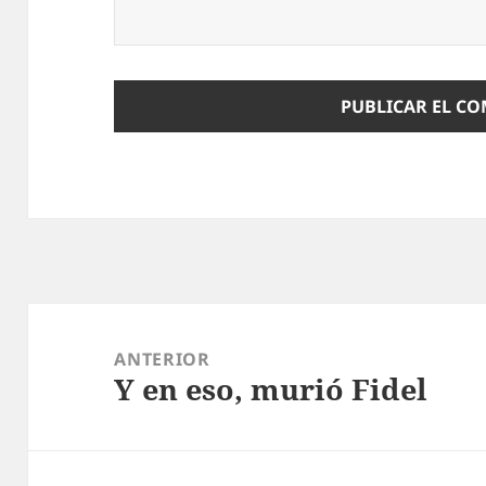
Navegación
de
ANTERIOR
Y en eso, murió Fidel
entradas
Entrada
anterior: