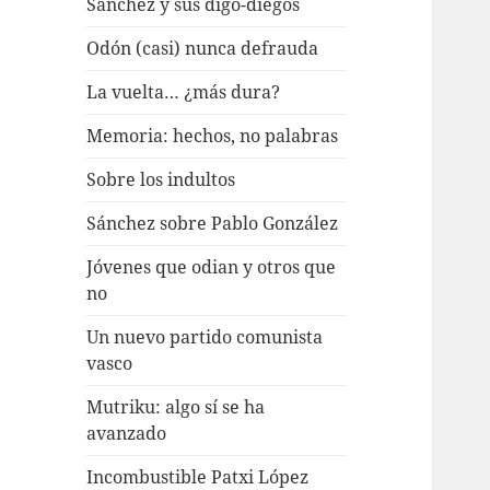
Sánchez y sus digo-diegos
Odón (casi) nunca defrauda
La vuelta… ¿más dura?
Memoria: hechos, no palabras
Sobre los indultos
Sánchez sobre Pablo González
Jóvenes que odian y otros que
no
Un nuevo partido comunista
vasco
Mutriku: algo sí se ha
avanzado
Incombustible Patxi López