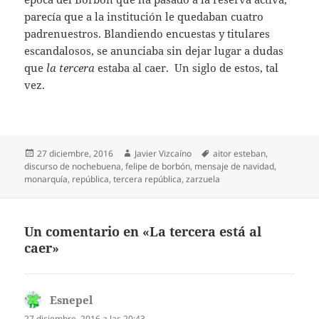
parecía que a la institución le quedaban cuatro
padrenuestros. Blandiendo encuestas y titulares
escandalosos, se anunciaba sin dejar lugar a dudas
que
la tercera
estaba al caer. Un siglo de estos, tal
vez.
Publicado
Autor
Etiquetas
27 diciembre, 2016
Javier Vizcaíno
aitor esteban
,
el
discurso de nochebuena
,
felipe de borbón
,
mensaje de navidad
,
monarquía
,
república
,
tercera república
,
zarzuela
Un comentario en «La tercera está al
caer»
Esnepel
dice:
27 diciembre, 2016 a las 20:43