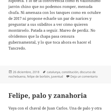
hipoteca. Y lo de la convivencia como el valiosísimo
jarrón chino que no podemos romper, menuda
chufa. Ni amenaza con los tanques como en octubre
de 2017 ni propone echarle un par de narices y
preguntar a sus súbditos a ver cómo quieren
montárselo. Patada a seguir. Mareo de perdiz. No
olvidemos que la chapa pasa censura
gubernamental, y lo que toca ahora es hacer el
Tancredo.
Publicado
Etiquetas
26 diciembre, 2018
catalunya
,
constitución
,
discurso de
el
en Nada 
nochebuena
,
felipe de borbón
,
juventud
Deja un comentario
Felipe, palo y zanahoria
Vaya con el chaval de Juan Carlos. Una de palo y otra