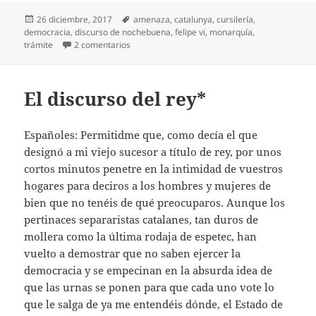
Publicado
Etiquetas
26 diciembre, 2017
amenaza
,
catalunya
,
cursilería
,
el
democracia
,
discurso de nochebuena
,
felipe vi
,
monarquía
,
en Felipe, palo y zanahoria
trámite
2 comentarios
El discurso del rey*
Españoles: Permitidme que, como decía el que
designó a mi viejo sucesor a título de rey, por unos
cortos minutos penetre en la intimidad de vuestros
hogares para deciros a los hombres y mujeres de
bien que no tenéis de qué preocuparos. Aunque los
pertinaces separaristas catalanes, tan duros de
mollera como la última rodaja de espetec, han
vuelto a demostrar que no saben ejercer la
democracia y se empecinan en la absurda idea de
que las urnas se ponen para que cada uno vote lo
que le salga de ya me entendéis dónde, el Estado de