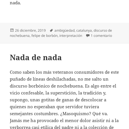
nada.
Publicado
Etiquetas
26 diciembre, 2019
ambigüedad
,
catalunya
,
discurso de
el
en Borbón 
nochebuena
,
felipe de borbón
,
interpretación
1 comentario
Nada de nada
Como saben los más veteranos consumidores de este
puñado de líneas deshilachadas, no me salto un
discurso borbónico de nochebuena. Es algo entre el
vicio confesable, la superstición, la tradición y,
supongo, unas gotitas de ganas de descolocar a
quienes no esperaban que servidor tuviera
semejantes costumbres. ¿Masoquismo? Qué va.
Jamás me ha provocado el menor dolor asistir ni a la
verborrea casi etílica del padre ni a la colección de