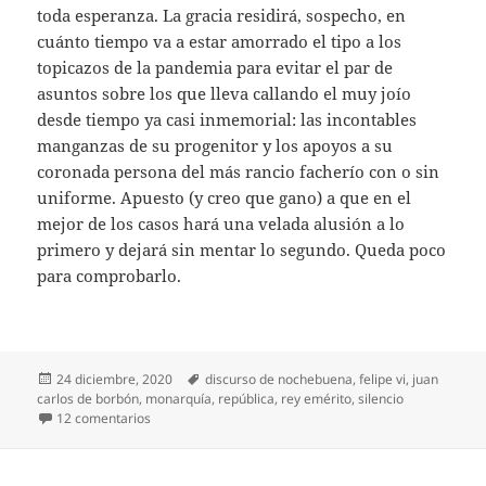
toda esperanza. La gracia residirá, sospecho, en
cuánto tiempo va a estar amorrado el tipo a los
topicazos de la pandemia para evitar el par de
asuntos sobre los que lleva callando el muy joío
desde tiempo ya casi inmemorial: las incontables
manganzas de su progenitor y los apoyos a su
coronada persona del más rancio facherío con o sin
uniforme. Apuesto (y creo que gano) a que en el
mejor de los casos hará una velada alusión a lo
primero y dejará sin mentar lo segundo. Queda poco
para comprobarlo.
Publicado
Etiquetas
24 diciembre, 2020
discurso de nochebuena
,
felipe vi
,
juan
el
carlos de borbón
,
monarquía
,
república
,
rey emérito
,
silencio
en Habla, mudito Felipe VI
12 comentarios