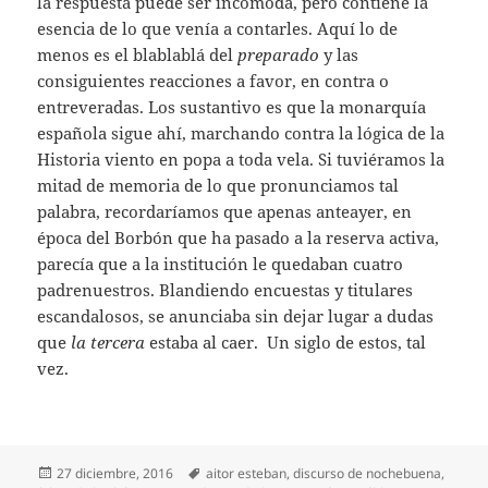
la respuesta puede ser incómoda, pero contiene la
esencia de lo que venía a contarles. Aquí lo de
menos es el blablablá del
preparado
y las
consiguientes reacciones a favor, en contra o
entreveradas. Los sustantivo es que la monarquía
española sigue ahí, marchando contra la lógica de la
Historia viento en popa a toda vela. Si tuviéramos la
mitad de memoria de lo que pronunciamos tal
palabra, recordaríamos que apenas anteayer, en
época del Borbón que ha pasado a la reserva activa,
parecía que a la institución le quedaban cuatro
padrenuestros. Blandiendo encuestas y titulares
escandalosos, se anunciaba sin dejar lugar a dudas
que
la tercera
estaba al caer. Un siglo de estos, tal
vez.
Publicado
Etiquetas
27 diciembre, 2016
aitor esteban
,
discurso de nochebuena
,