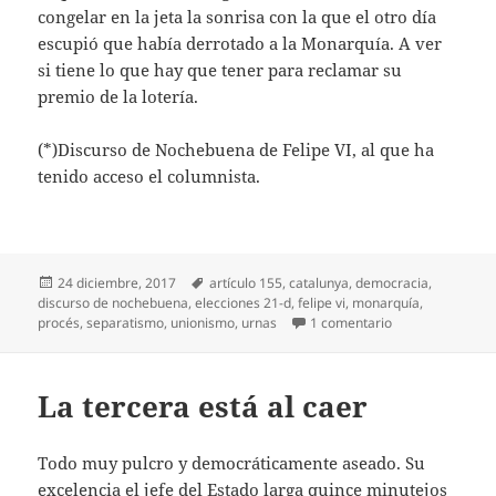
congelar en la jeta la sonrisa con la que el otro día
escupió que había derrotado a la Monarquía. A ver
si tiene lo que hay que tener para reclamar su
premio de la lotería.
(*)Discurso de Nochebuena de Felipe VI, al que ha
tenido acceso el columnista.
Publicado
Etiquetas
24 diciembre, 2017
artículo 155
,
catalunya
,
democracia
,
el
discurso de nochebuena
,
elecciones 21-d
,
felipe vi
,
monarquía
,
en El discurso de
procés
,
separatismo
,
unionismo
,
urnas
1 comentario
La tercera está al caer
Todo muy pulcro y democráticamente aseado. Su
excelencia el jefe del Estado larga quince minutejos