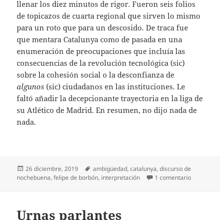
llenar los diez minutos de rigor. Fueron seis folios
de topicazos de cuarta regional que sirven lo mismo
para un roto que para un descosido. De traca fue
que mentara Catalunya como de pasada en una
enumeración de preocupaciones que incluía las
consecuencias de la revolución tecnológica (sic)
sobre la cohesión social o la desconfianza de
algunos
(sic) ciudadanos en las instituciones. Le
faltó añadir la decepcionante trayectoria en la liga de
su Atlético de Madrid. En resumen, no dijo nada de
nada.
Publicado
Etiquetas
26 diciembre, 2019
ambigüedad
,
catalunya
,
discurso de
el
en Borbón 
nochebuena
,
felipe de borbón
,
interpretación
1 comentario
Urnas parlantes