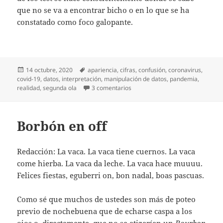
que no se va a encontrar bicho o en lo que se ha
constatado como foco galopante.
Publicado
Etiquetas
14 octubre, 2020
apariencia
,
cifras
,
confusión
,
coronavirus
,
el
covid-19
,
datos
,
interpretación
,
manipulación de datos
,
pandemia
,
en Cifras que mienten
realidad
,
segunda ola
3 comentarios
Borbón en off
Redacción: La vaca. La vaca tiene cuernos. La vaca
come hierba. La vaca da leche. La vaca hace muuuu.
Felices fiestas, eguberri on, bon nadal, boas pascuas.
Como sé que muchos de ustedes son más de poteo
previo de nochebuena que de echarse caspa a los
ojos o, directamente, que no se atizarían un
Bourbon