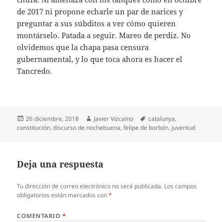
de 2017 ni propone echarle un par de narices y
preguntar a sus súbditos a ver cómo quieren
montárselo. Patada a seguir. Mareo de perdiz. No
olvidemos que la chapa pasa censura
gubernamental, y lo que toca ahora es hacer el
Tancredo.
Publicado
Autor
Etiquetas
26 diciembre, 2018
Javier Vizcaíno
catalunya
,
el
constitución
,
discurso de nochebuena
,
felipe de borbón
,
juventud
Deja una respuesta
Tu dirección de correo electrónico no será publicada.
Los campos
obligatorios están marcados con
*
COMENTARIO
*