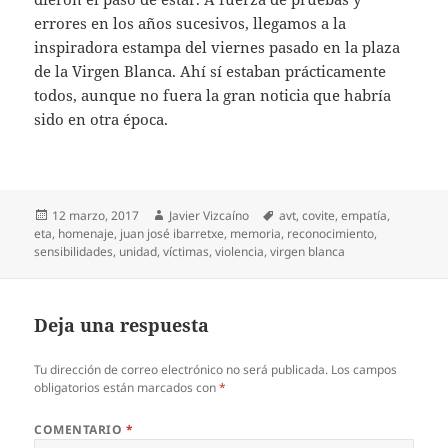
errores en los años sucesivos, llegamos a la
inspiradora estampa del viernes pasado en la plaza
de la Virgen Blanca. Ahí sí estaban prácticamente
todos, aunque no fuera la gran noticia que habría
sido en otra época.
Publicado
Autor
Etiquetas
12 marzo, 2017
Javier Vizcaíno
avt
,
covite
,
empatía
,
el
eta
,
homenaje
,
juan josé ibarretxe
,
memoria
,
reconocimiento
,
sensibilidades
,
unidad
,
víctimas
,
violencia
,
virgen blanca
Deja una respuesta
Tu dirección de correo electrónico no será publicada.
Los campos
obligatorios están marcados con
*
COMENTARIO
*