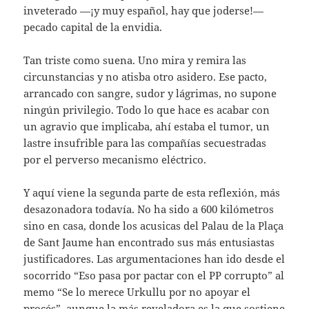
inveterado —¡y muy español, hay que joderse!—
pecado capital de la envidia.
Tan triste como suena. Uno mira y remira las
circunstancias y no atisba otro asidero. Ese pacto,
arrancado con sangre, sudor y lágrimas, no supone
ningún privilegio. Todo lo que hace es acabar con
un agravio que implicaba, ahí estaba el tumor, un
lastre insufrible para las compañías secuestradas
por el perverso mecanismo eléctrico.
Y aquí viene la segunda parte de esta reflexión, más
desazonadora todavía. No ha sido a 600 kilómetros
sino en casa, donde los acusicas del Palau de la Plaça
de Sant Jaume han encontrado sus más entusiastas
justificadores. Las argumentaciones han ido desde el
socorrido “Eso pasa por pactar con el PP corrupto” al
memo “Se lo merece Urkullu por no apoyar el
procés”, aunque la más reveladora es la que sostiene