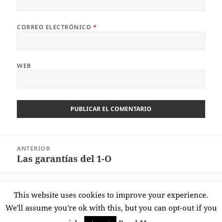
CORREO ELECTRÓNICO
*
WEB
Navegación
ANTERIOR
de
Las garantías del 1-O
Entrada
entradas
anterior:
SIGUIENTE
This website uses cookies to improve your experience.
32.000
Entrada
We'll assume you're ok with this, but you can opt-out if you
siguiente: