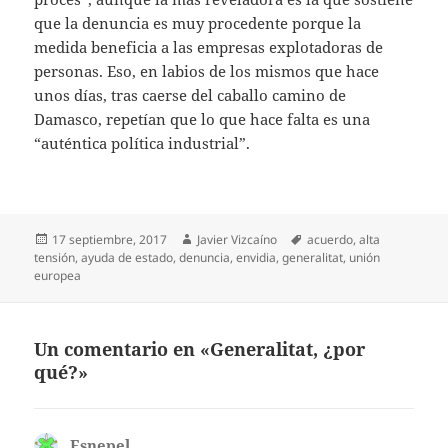
que la denuncia es muy procedente porque la
medida beneficia a las empresas explotadoras de
personas. Eso, en labios de los mismos que hace
unos días, tras caerse del caballo camino de
Damasco, repetían que lo que hace falta es una
“auténtica política industrial”.
Publicado
Autor
Etiquetas
17 septiembre, 2017
Javier Vizcaíno
acuerdo
,
alta
el
tensión
,
ayuda de estado
,
denuncia
,
envidia
,
generalitat
,
unión
europea
Un comentario en «Generalitat, ¿por
qué?»
Esnepel.
dice: