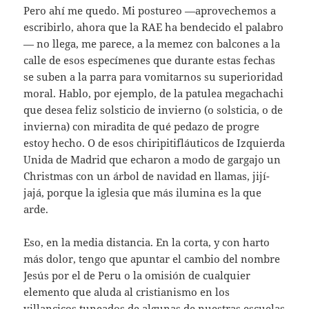
Pero ahí me quedo. Mi postureo —aprovechemos a
escribirlo, ahora que la RAE ha bendecido el palabro
— no llega, me parece, a la memez con balcones a la
calle de esos especímenes que durante estas fechas
se suben a la parra para vomitarnos su superioridad
moral. Hablo, por ejemplo, de la patulea megachachi
que desea feliz solsticio de invierno (o solsticia, o de
invierna) con miradita de qué pedazo de progre
estoy hecho. O de esos chiripitifláuticos de Izquierda
Unida de Madrid que echaron a modo de gargajo un
Christmas con un árbol de navidad en llamas, jijí-
jajá, porque la iglesia que más ilumina es la que
arde.
Eso, en la media distancia. En la corta, y con harto
más dolor, tengo que apuntar el cambio del nombre
Jesús por el de Peru o la omisión de cualquier
elemento que aluda al cristianismo en los
villancicos tuneados de algunas de nuestras escuelas