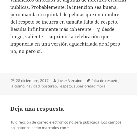
públicas. Probablemente, la intención sea buena,
pero manda un quintal de pelotas que en nombre
del respeto se incurra en tamaña falta de respeto.
Resulta infinitamente más coherente —y, desde
luego, valiente— suprimir la celebración que
imponerla en una versión aguachirlada de sí pero
no, no pero sí.
Publicado
Autor
Etiquetas
28 diciembre, 2017
Javier Vizcaíno
falta de respeto
,
el
laicismo
,
navidad
,
postureo
,
respeto
,
superioridad moral
Deja una respuesta
Tu dirección de correo electrónico no será publicada.
Los campos
obligatorios están marcados con
*