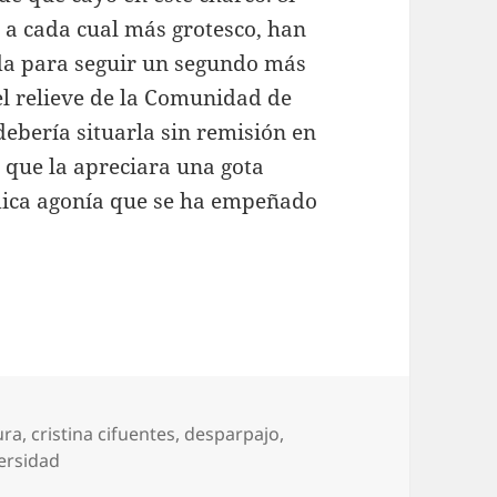
 a cada cual más grotesco, han
ada para seguir un segundo más
del relieve de la Comunidad de
ebería situarla sin remisión en
a que la apreciara una gota
údica agonía que se ha empeñado
tas
ura
,
cristina cifuentes
,
desparpajo
,
ersidad