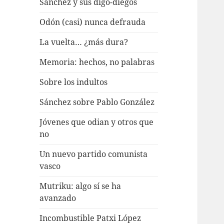
Sánchez y sus digo-diegos
Odón (casi) nunca defrauda
La vuelta… ¿más dura?
Memoria: hechos, no palabras
Sobre los indultos
Sánchez sobre Pablo González
Jóvenes que odian y otros que
no
Un nuevo partido comunista
vasco
Mutriku: algo sí se ha
avanzado
Incombustible Patxi López