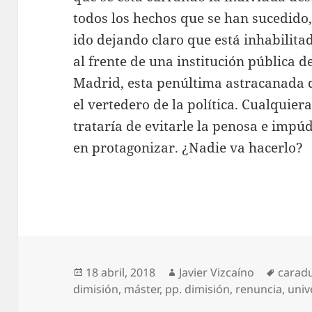
todos los hechos que se han sucedido,
ido dejando claro que está inhabilit
al frente de una institución pública 
Madrid, esta penúltima astracanada d
el vertedero de la política. Cualquier
trataría de evitarle la penosa e imp
en protagonizar. ¿Nadie va hacerlo?
Publicado
Autor
Etique
18 abril, 2018
Javier Vizcaíno
carad
el
dimisión
,
máster
,
pp. dimisión
,
renuncia
,
univ