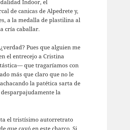
alidad Indoor, el
al de canicas de Alpedrete y,
s, a la medalla de plastilina al
a cría caballar.
, ¿verdad? Pues que alguien me
n el entrecejo a Cristina
antástica— que tragaríamos con
dado más que claro que no le
machacando la patética sarta de
o desparpajudamente la
a el tristísimo autorretrato
de que cayó en este charco. Si