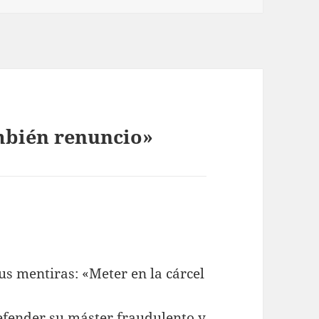
mbién renuncio»
us mentiras: «Meter en la cárcel
efender su máster fraudulento y