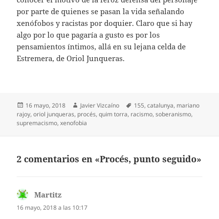
por parte de quienes se pasan la vida señalando
xenófobos y racistas por doquier. Claro que si hay
algo por lo que pagaría a gusto es por los
pensamientos íntimos, allá en su lejana celda de
Estremera, de Oriol Junqueras.
Publicado
Autor
Etiquetas
16 mayo, 2018
Javier Vizcaíno
155
,
catalunya
,
mariano
el
rajoy
,
oriol junqueras
,
procés
,
quim torra
,
racismo
,
soberanismo
,
supremacismo
,
xenofobia
2 comentarios en «Procés, punto seguido»
Martitz
dice:
16 mayo, 2018 a las 10:17