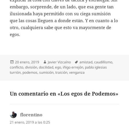
embargo, sorprende, de un lado, que esa gente tan
ilusionada haya permitido con su ciega sumisión
que las cosas lleguen a donde están. Y en cuanto a lo
otro, cualquiera sabe que esto va mayormente de
egos.
Publicado
Autor
Etiquetas
20 enero, 2019
Javier Vizcaíno
amistad
,
caudillismo
,
el
conflicto
,
división
,
docilidad
,
ego
,
iñigo errejón
,
pablo iglesias
turrión
,
podemos
,
sumisión
,
traición
,
venganza
Un comentario en «Los egos de Podemos»
florentino
dice:
21 enero, 2019 a las 0:25