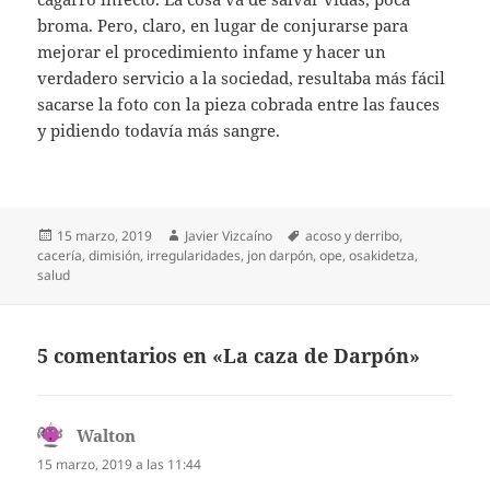
broma. Pero, claro, en lugar de conjurarse para
mejorar el procedimiento infame y hacer un
verdadero servicio a la sociedad, resultaba más fácil
sacarse la foto con la pieza cobrada entre las fauces
y pidiendo todavía más sangre.
Publicado
Autor
Etiquetas
15 marzo, 2019
Javier Vizcaíno
acoso y derribo
,
el
cacería
,
dimisión
,
irregularidades
,
jon darpón
,
ope
,
osakidetza
,
salud
5 comentarios en «La caza de Darpón»
Walton
dice:
15 marzo, 2019 a las 11:44