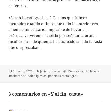
del erario.
¿Saben lo más gracioso? Que los que fuimos
escupidos cuando dijimos que todo lo anterior era,
amén de innecesario, imposible de llevar a la
práctica, volveremos a serlo por señalar la brutal
incoherencia de quienes han acabado siendo la casta
que despreciaban.
Publicado
Autor
Etiquetas
3 marzo, 2020
Javier Vizcaíno
15-m
,
casta
,
doble vara
,
el
incoherencia
,
pablo iglesias
,
podemos
,
vistalegre iii
3 comentarios en «Y al fin, casta»