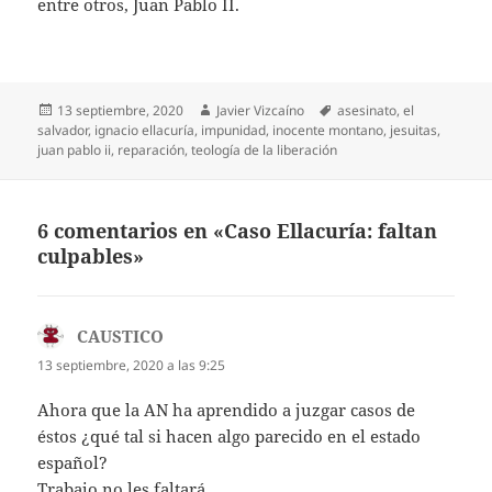
entre otros, Juan Pablo II.
Publicado
Autor
Etiquetas
13 septiembre, 2020
Javier Vizcaíno
asesinato
,
el
el
salvador
,
ignacio ellacuría
,
impunidad
,
inocente montano
,
jesuitas
,
juan pablo ii
,
reparación
,
teología de la liberación
6 comentarios en «Caso Ellacuría: faltan
culpables»
CAUSTICO
dice:
13 septiembre, 2020 a las 9:25
Ahora que la AN ha aprendido a juzgar casos de
éstos ¿qué tal si hacen algo parecido en el estado
español?
Trabajo no les faltará,