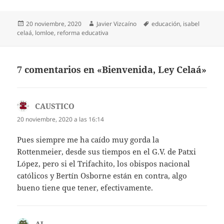
Publicado
Autor
Etiquetas
20 noviembre, 2020
Javier Vizcaíno
educación
,
isabel
el
celaá
,
lomloe
,
reforma educativa
7 comentarios en «Bienvenida, Ley Celaá»
CAUSTICO
dice:
20 noviembre, 2020 a las 16:14
Pues siempre me ha caído muy gorda la
Rottenmeier, desde sus tiempos en el G.V. de Patxi
López, pero si el Trifachito, los obispos nacional
católicos y Bertín Osborne están en contra, algo
bueno tiene que tener, efectivamente.
AJ
dice: