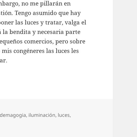
n embargo, no me pillarán en
estión. Tengo asumido que hay
er las luces y tratar, valga el
á la bendita y necesaria parte
pequeños comercios, pero sobre
 mis congéneres las luces les
ar.
Etiquetas
demagogia
,
iluminación
,
luces
,