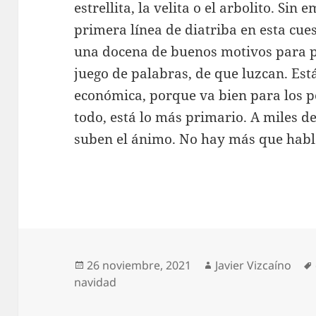
estrellita, la velita o el arbolito. Si
primera línea de diatriba en esta cu
una docena de buenos motivos para pon
juego de palabras, de que luzcan. Est
económica, porque va bien para los 
todo, está lo más primario. A miles de
suben el ánimo. No hay más que habl
Publicado
Autor
26 noviembre, 2021
Javier Vizcaíno
el
navidad