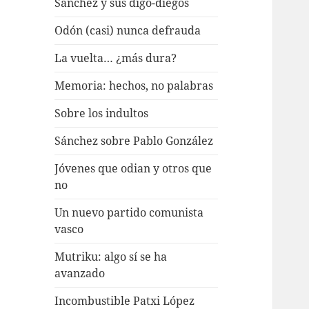
Sánchez y sus digo-diegos
Odón (casi) nunca defrauda
La vuelta… ¿más dura?
Memoria: hechos, no palabras
Sobre los indultos
Sánchez sobre Pablo González
Jóvenes que odian y otros que
no
Un nuevo partido comunista
vasco
Mutriku: algo sí se ha
avanzado
Incombustible Patxi López