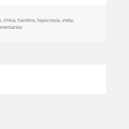
o
,
china
,
hambre
,
hipocresía
,
india
,
en Jóvenes… y jóvenes
omentarios