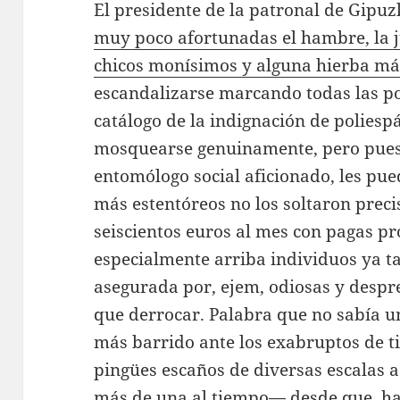
El presidente de la patronal de Gipu
muy poco afortunadas el hambre, la j
chicos monísimos y alguna hierba má
escandalizarse marcando todas las po
catálogo de la indignación de poliesp
mosquearse genuinamente, pero pues
entomólogo social aficionado, les pue
más estentóreos no los soltaron prec
seiscientos euros al mes con pagas pr
especialmente arriba individuos ya t
asegurada por, ejem, odiosas y despre
que derrocar. Palabra que no sabía uno
más barrido ante los exabruptos de ti
pingües escaños de diversas escalas 
más de una al tiempo— desde que, hac