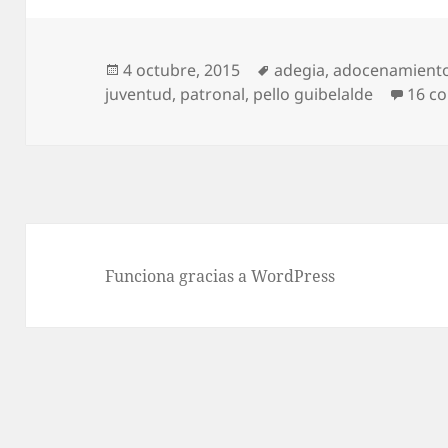
Publicado
Etiquetas
4 octubre, 2015
adegia
,
adocenamient
el
juventud
,
patronal
,
pello guibelalde
16 c
Funciona gracias a WordPress