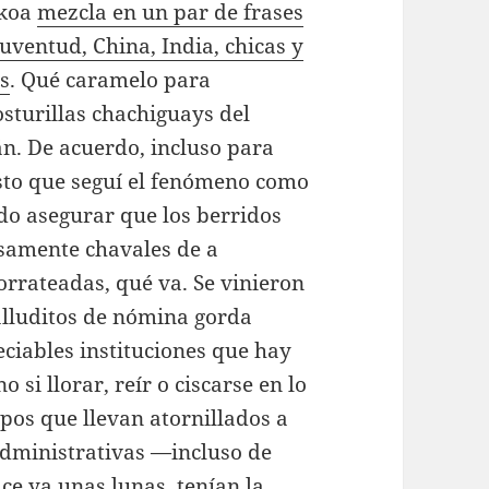
zkoa
mezcla en un par de frases
uventud, China, India, chicas y
s
. Qué caramelo para
sturillas chachiguays del
án. De acuerdo, incluso para
to que seguí el fenómeno como
do asegurar que los berridos
isamente chavales de a
orrateadas, qué va. Se vinieron
alluditos de nómina gorda
ciables instituciones que hay
 si llorar, reír o ciscarse en lo
pos que llevan atornillados a
administrativas —incluso de
e ya unas lunas, tenían la