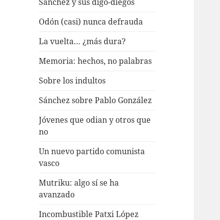
Sánchez y sus digo-diegos
Odón (casi) nunca defrauda
La vuelta… ¿más dura?
Memoria: hechos, no palabras
Sobre los indultos
Sánchez sobre Pablo González
Jóvenes que odian y otros que
no
Un nuevo partido comunista
vasco
Mutriku: algo sí se ha
avanzado
Incombustible Patxi López