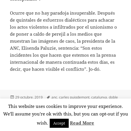
Ocurre que no hay paradoja insuperable. Después
de quintales de esfuerzos dialécticos para achacar
los actos violentos a infiltrados por el unionismo o
de poner a caldo de perejil a los medios que
muestran las imágenes de caos, la presidenta de la
ANC, Elisenda Paluzie, sentencia: “Son estos
incidentes los que hacen que estemos en la prensa
internacional de manera continuada estos días, es
decir, que hacen visible el conflicto”. Jo-dó.
Publicado
Etiquetas
29 octubre, 2019
anc
,
carles puigdemont
,
catalunya
,
doble
el
vara
,
elisenda paluzie
,
fernando grande marlaska
,
incoherencia
,
This website uses cookies to improve your experience.
en Paradojas del Procés
infiltrados
,
procés
,
violencia
2 comentarios
We'll assume you're ok with this, but you can opt-out if you
wish.
Read More
Accept
Funciona gracias a WordPress