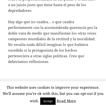
a un juicio justo que tiene hasta el peor de los
depredadores.
Hay algo que no cuadra… o que cuadra
perfectamente con la acostumbrada querencia por la
doble vara de medir que manifiestan los otras veces
campeones mundiales de la rectitud y la moralidad.
No resulta nada difícil imaginar lo que hubiera
sucedido si la protagonista de los hechos
perteneciera a otras siglas políticas. Creo que
deberíamos reflexionar.
Publicado
Etiquetas
7 marzo, 2019
asesinato
,
ávila
,
hipocresía
,
justificación
,
ojo
This website uses cookies to improve your experience.
el
en El crimen d
por ojo
,
pilar baeza
,
podemos
,
venganza
8 comentarios
We'll assume you're ok with this, but you can opt-out if you
wish.
Read More
Accept
Funciona gracias a WordPress