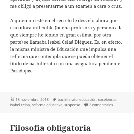
me obligó a presentarme a un examen a cara o cruz.
A quien no esté en el secreto le desvelo ahora que
esa tutora inflexible (buena profesora y persona a la
que siempre he tenido en gran estima, por otra
parte) se llamaba Isabel Celaá Diéguez. Es, en efecto,
la misma ministra de Educación que impulsa una
reforma que contempla que se pueda obtener el
título de bachillerato con una asignatura pendiente.
Paradojas.
Publicado
Etiquetas
13 noviembre, 2018
bachillerato
,
educación
,
excelencia
,
el
en Con un s
isabel celaá
,
reforma educativa
,
suspenso
2 comentarios
Filosofía obligatoria