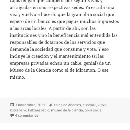
cajas tengan que competir por seguir vivas y
arraigadas en sus respectivas sedes. Ya escribí una
vez y vuelvo a hacerlo que la gran obra social que
espero de un banco es que pague muchos impuestos
a las arcas locales. A partir de ahí, son las
instituciones y no la beneficencia mal entendida las
responsables de dotarnos de los servicios que
demanda la sociedad que consume y vota. Y eso
incluye la creación y el mantenimiento (si las
empresas privadas echan un cable, genial) de un
Museo de la Ciencia como el de Miramon. O ese
mismo.
Publicado
Etiquetas
3 noviembre, 2021
cajas de ahorros
,
eureka1
,
kutxa
,
el
kutxabank
,
kutxaespacio
,
museo de la ciencia
,
obra social
en Por un Museo de la Ciencia público
4 comentarios