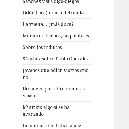
Sánchez y sus digo-diegos
Odón (casi) nunca defrauda
La vuelta… ¿más dura?
Memoria: hechos, no palabras
Sobre los indultos
Sánchez sobre Pablo González
Jóvenes que odian y otros que
no
Un nuevo partido comunista
vasco
Mutriku: algo sí se ha
avanzado
Incombustible Patxi López