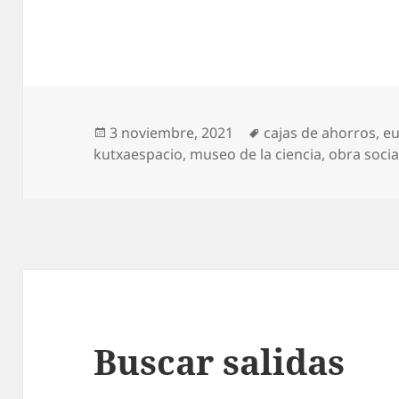
Publicado
Etiquetas
3 noviembre, 2021
cajas de ahorros
,
e
el
kutxaespacio
,
museo de la ciencia
,
obra socia
Buscar salidas