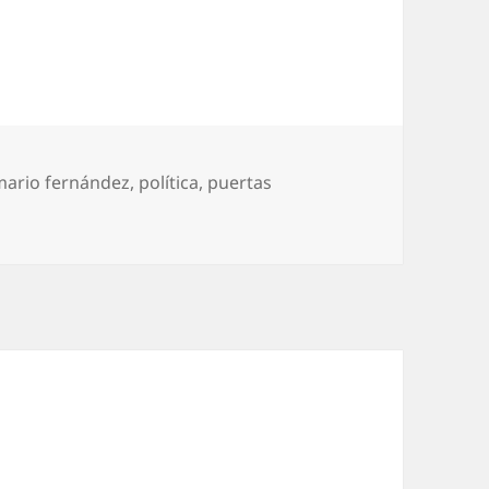
mario fernández
,
política
,
puertas
 Buscar salidas