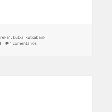
ureka1
,
kutxa
,
kutxabank
,
en Por un Museo de la Ciencia público
l
4 comentarios