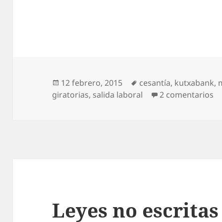
Publicado
Etiquetas
12 febrero, 2015
cesantía
,
kutxabank
,
el
en
giratorias
,
salida laboral
2 comentarios
Leyes no escritas