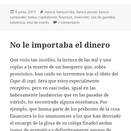
Publicado
Etiquetas
9 junio, 2017
banca
,
bancarrota
,
banco poular
,
banco
el
santander
,
bolsa
,
capitalismo
,
finanzas
,
inversión
,
luis de guindos
,
en Milonga del Popular
solvencia
,
test de estrés
1 comentario
No le importaba el dinero
Qué vicio tan insólito, la lectura de las mil y una
coplas a la muerte de un banquero que, sobre
pronóstico, han caído en torrentera tras el óbito del
Capo
di
capi
. Será que estoy especialmente
receptivo, pero en casi todas, igual en las
babosamente laudatorias que en las pasadas de
vitriolo, he encontrado alguna enseñanza. Por
ejemplo, que buena parte de los prebostes de la cosa
financiera (o los amanuenses a los que han desviado
el encargo de la glosa de su colega finado) andan
justos de gramática y definitivamente ayunos de