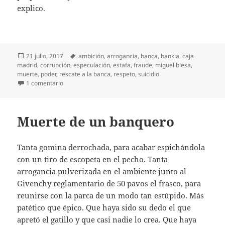
explico.
Publicado
Etiquetas
21 julio, 2017
ambición
,
arrogancia
,
banca
,
bankia
,
caja
el
madrid
,
corrupción
,
especulación
,
estafa
,
fraude
,
miguel blesa
,
muerte
,
poder
,
rescate a la banca
,
respeto
,
suicidio
en Muerte de un banquero (2)
1 comentario
Muerte de un banquero
Tanta gomina derrochada, para acabar espichándola
con un tiro de escopeta en el pecho. Tanta
arrogancia pulverizada en el ambiente junto al
Givenchy reglamentario de 50 pavos el frasco, para
reunirse con la parca de un modo tan estúpido. Más
patético que épico. Que haya sido su dedo el que
apretó el gatillo y que casi nadie lo crea. Que haya