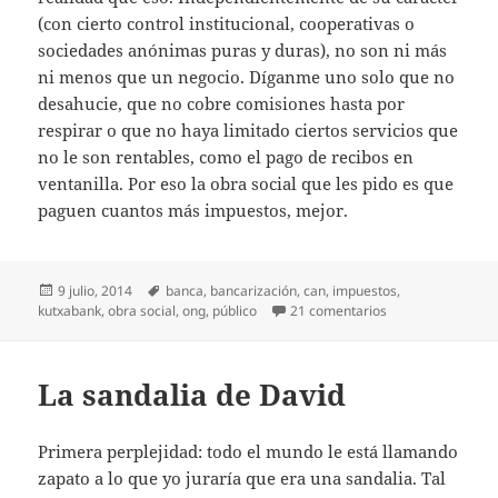
(con cierto control institucional, cooperativas o
sociedades anónimas puras y duras), no son ni más
ni menos que un negocio. Díganme uno solo que no
desahucie, que no cobre comisiones hasta por
respirar o que no haya limitado ciertos servicios que
no le son rentables, como el pago de recibos en
ventanilla. Por eso la obra social que les pido es que
paguen cuantos más impuestos, mejor.
Publicado
Etiquetas
9 julio, 2014
banca
,
bancarización
,
can
,
impuestos
,
el
en Obra social (2)
kutxabank
,
obra social
,
ong
,
público
21 comentarios
La sandalia de David
Primera perplejidad: todo el mundo le está llamando
zapato a lo que yo juraría que era una sandalia. Tal