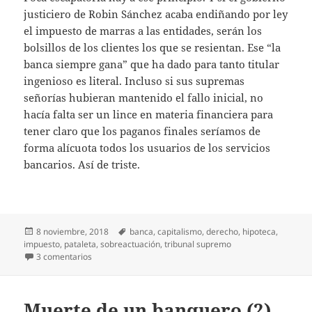
justiciero de Robin Sánchez acaba endiñando por ley
el impuesto de marras a las entidades, serán los
bolsillos de los clientes los que se resientan. Ese “la
banca siempre gana” que ha dado para tanto titular
ingenioso es literal. Incluso si sus supremas
señorías hubieran mantenido el fallo inicial, no
hacía falta ser un lince en materia financiera para
tener claro que los paganos finales seríamos de
forma alícuota todos los usuarios de los servicios
bancarios. Así de triste.
Publicado
Etiquetas
8 noviembre, 2018
banca
,
capitalismo
,
derecho
,
hipoteca
,
el
impuesto
,
pataleta
,
sobreactuación
,
tribunal supremo
en El cliente siempre paga
3 comentarios
Muerte de un banquero (2)