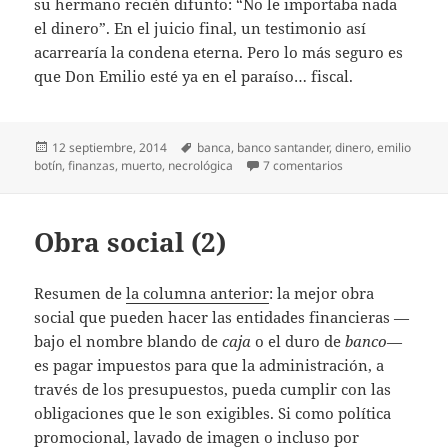
su hermano recién difunto: “No le importaba nada
el dinero”. En el juicio final, un testimonio así
acarrearía la condena eterna. Pero lo más seguro es
que Don Emilio esté ya en el paraíso… fiscal.
Publicado
Etiquetas
12 septiembre, 2014
banca
,
banco santander
,
dinero
,
emilio
el
en No le importaba
botín
,
finanzas
,
muerto
,
necrológica
7 comentarios
Obra social (2)
Resumen de
la columna anterior
: la mejor obra
social que pueden hacer las entidades financieras —
bajo el nombre blando de
caja
o el duro de
banco
—
es pagar impuestos para que la administración, a
través de los presupuestos, pueda cumplir con las
obligaciones que le son exigibles. Si como política
promocional, lavado de imagen o incluso por