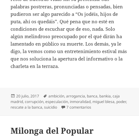
palabras postreras, pronunciadas o pensadas, bien
pudieron ser algo parecido a “Os jodéis, hijos de
puta, ahí os quedáis”. Qué pena que no esté en
condiciones de escuchar que de eso, nada. Solo
algún melindroso preocupado por el qué dirán ha
lamentado en público su muerte. Los demás, ya le
digo, la vemos como un entretenimiento estival más
que nos soluciona la apertura del informativo o la
charleta en la terraza.
Publicado
Etiquetas
20 julio, 2017
ambición
,
arrogancia
,
banca
,
bankia
,
caja
el
madrid
,
corrupción
,
especulación
,
inmoralidad
,
miguel blesa
,
poder
,
en Muerte de un banquero
rescate a la banca
,
suicidio
7 comentarios
Milonga del Popular