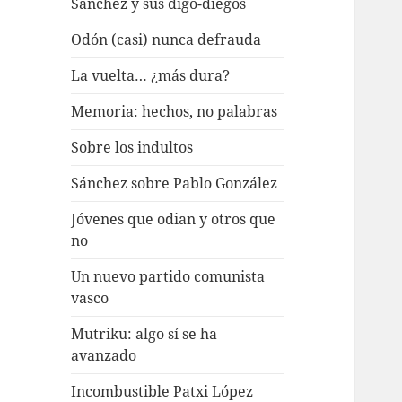
Sánchez y sus digo-diegos
Odón (casi) nunca defrauda
La vuelta… ¿más dura?
Memoria: hechos, no palabras
Sobre los indultos
Sánchez sobre Pablo González
Jóvenes que odian y otros que
no
Un nuevo partido comunista
vasco
Mutriku: algo sí se ha
avanzado
Incombustible Patxi López