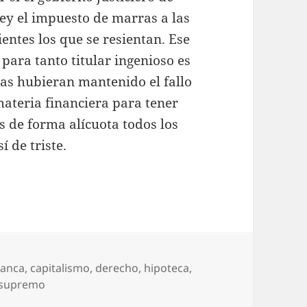
ey el impuesto de marras a las
lientes los que se resientan. Ese
para tanto titular ingenioso es
rías hubieran mantenido el fallo
 materia financiera para tener
s de forma alícuota todos los
í de triste.
tiquetas
anca
,
capitalismo
,
derecho
,
hipoteca
,
 supremo