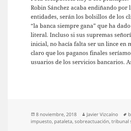
Robin Sánchez acaba endiñando por l
entidades, serán los bolsillos de los c
“la banca siempre gana” que ha dado 
literal. Incluso si sus supremas seño
inicial, no hacía falta ser un lince en
claro que los paganos finales seríamo
usuarios de los servicios bancarios. As
Publicado
Autor
E
8 noviembre, 2018
Javier Vizcaíno
b
el
impuesto
,
pataleta
,
sobreactuación
,
tribunal