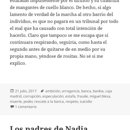
estafadas impunemente por el difunto y su cuadrilla
de mangantes de cuello blanco. De hecho, si algo
lamento de verdad de la marcha al otro barrio del
individuo, es que no pagará en un tribunal por todo
el mal que ha causado con total intención de
hacerlo. Claro que tampoco se me escapa que si
continuara respirando, seguiría, como hasta el
segundo antes de quitarse de en medio por su
propia mano, yéndose de rositas. No sé si me
explico.
Publicado
Etiquetas
21 julio, 2017
ambición
,
arrogancia
,
banca
,
bankia
,
caja
el
madrid
,
corrupción
,
especulación
,
estafa
,
fraude
,
miguel blesa
,
muerte
,
poder
,
rescate a la banca
,
respeto
,
suicidio
en Muerte de un banquero (2)
1 comentario
Los padres de Nadia