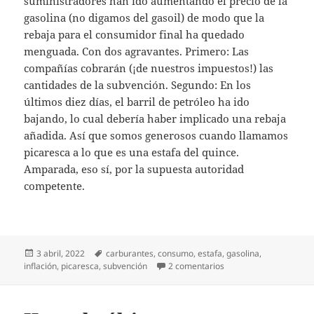
suministradores han ido aumentando el precio de la
gasolina (no digamos del gasoil) de modo que la
rebaja para el consumidor final ha quedado
menguada. Con dos agravantes. Primero: Las
compañías cobrarán (¡de nuestros impuestos!) las
cantidades de la subvención. Segundo: En los
últimos diez días, el barril de petróleo ha ido
bajando, lo cual debería haber implicado una rebaja
añadida. Así que somos generosos cuando llamamos
picaresca a lo que es una estafa del quince.
Amparada, eso sí, por la supuesta autoridad
competente.
Publicado
Etiquetas
3 abril, 2022
carburantes
,
consumo
,
estafa
,
gasolina
,
el
en No es picaresca; es
inflación
,
picaresca
,
subvención
2 comentarios