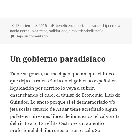
Publicado
Etiquetas
13 diciembre, 2016
beneficencia
,
estafa
,
fraude
,
hipocresía
,
el
nadia nerea
,
picaresca
,
solidaridad
,
timo
,
tricotiodistrofia
en Los padres de Nadia
Deja un comentario
Un gobierno paradisíaco
Tiene su gracia, no me digan que no, que el hueco
que deja el trolero Soria en el gobierno español en
liquidación por derribo lo vaya a cubrir,
ensanchando el culo, el titular de Economía, Luis de
Guindos. Lo anoto porque si el desmemoriado y/o
jeta sosias canario de Aznar tiene acreditado algún
pufete en nirvanas libres de impuestos, el calvorota
del ricito a lo Estrellita Castro es un auténtico
profesional del tiburoneo a gran escala. Su