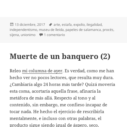
Publicado
Etiquetas
13 diciembre, 2017
arte
,
estafa
,
expolio
,
ilegalidad
,
el
independentismo
,
museu de lleida
,
papeles de salamanca
,
procés
,
en Tragicomedia del tesoro
sijena
,
unionimo
1 comentario
Muerte de un banquero (2)
Releo
mi columna de ayer
. Es verdad, como me han
hecho ver no pocos lectores, que resulta muy dura.
¿Cambiaría algo 24 horas más tarde? Quizá movería
esta coma, acortaría aquella frase, afinaría la
metáfora de más allá. Respecto al tono y al
contenido, sin embargo, me confieso incapaz de
tocar nada. He hecho el ejercicio de rescribirla
mentalmente, e incluso con otras palabras, el
producto sigue siendo igual de áspero, seco,