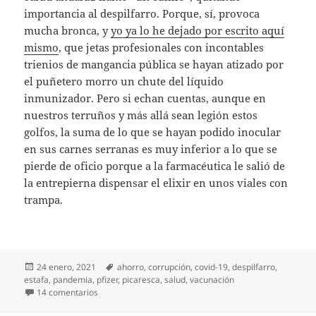
importancia al despilfarro. Porque, sí, provoca
mucha bronca, y
yo ya lo he dejado por escrito aquí
mismo
, que jetas profesionales con incontables
trienios de mangancia pública se hayan atizado por
el puñetero morro un chute del líquido
inmunizador. Pero si echan cuentas, aunque en
nuestros terruños y más allá sean legión estos
golfos, la suma de lo que se hayan podido inocular
en sus carnes serranas es muy inferior a lo que se
pierde de oficio porque a la farmacéutica le salió de
la entrepierna dispensar el elixir en unos viales con
trampa.
Publicado
Etiquetas
24 enero, 2021
ahorro
,
corrupción
,
covid-19
,
despilfarro
,
el
estafa
,
pandemia
,
pfizer
,
picaresca
,
salud
,
vacunación
en Hasta la última gota
14 comentarios