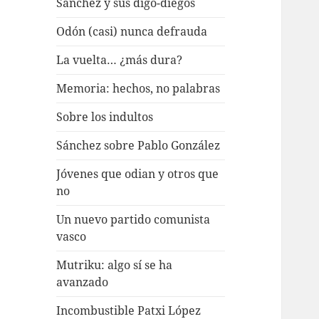
Sánchez y sus digo-diegos
Odón (casi) nunca defrauda
La vuelta… ¿más dura?
Memoria: hechos, no palabras
Sobre los indultos
Sánchez sobre Pablo González
Jóvenes que odian y otros que
no
Un nuevo partido comunista
vasco
Mutriku: algo sí se ha
avanzado
Incombustible Patxi López