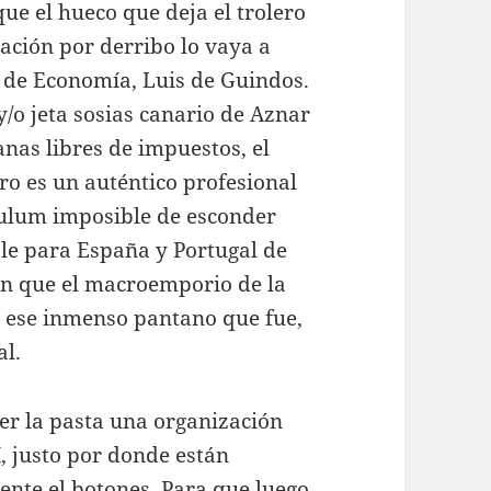
ue el hueco que deja el trolero
dación por derribo lo vaya a
ar de Economía, Luis de Guindos.
/o jeta sosias canario de Aznar
anas libres de impuestos, el
stro es un auténtico profesional
ículum imposible de esconder
ble para España y Portugal de
en que el macroemporio de la
o ese inmenso pantano que fue,
al.
er la pasta una organización
, justo por donde están
nte el botones. Para que luego