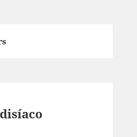
rs
disíaco