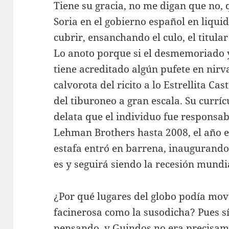
Tiene su gracia, no me digan que no, q
Soria en el gobierno español en liqui
cubrir, ensanchando el culo, el titul
Lo anoto porque si el desmemoriado y
tiene acreditado algún pufete en nirv
calvorota del ricito a lo Estrellita Ca
del tiburoneo a gran escala. Su curr
delata que el individuo fue responsa
Lehman Brothers hasta 2008, el año 
estafa entró en barrena, inaugurand
es y seguirá siendo la recesión mundi
¿Por qué lugares del globo podía mov
facinerosa como la susodicha? Pues sí
pensando, y Guindos no era precisame