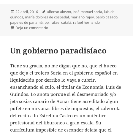
Publicado
Etiquetas
22 abril, 2016
alfonso alosno
,
josé manuel soria
,
luis de
el
guindos
,
maría dolores de cospedal
,
mariano rajoy
,
pablo casado
,
papeles de panamá
,
pp
,
rafael catalá
,
rafael hernando
en Unidad de quemados
Deja un comentario
Un gobierno paradisíaco
Tiene su gracia, no me digan que no, que el hueco
que deja el trolero Soria en el gobierno español en
liquidación por derribo lo vaya a cubrir,
ensanchando el culo, el titular de Economía, Luis de
Guindos. Lo anoto porque si el desmemoriado y/o
jeta sosias canario de Aznar tiene acreditado algún
pufete en nirvanas libres de impuestos, el calvorota
del ricito a lo Estrellita Castro es un auténtico
profesional del tiburoneo a gran escala. Su
currículum imposible de esconder delata que el