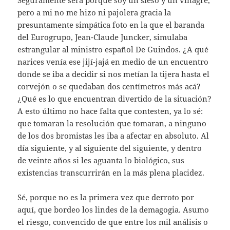
Seguramente será porque soy un sieso y un vinagre,
pero a mi no me hizo ni pajolera gracia la
presuntamente simpática foto en la que el baranda
del Eurogrupo, Jean-Claude Juncker, simulaba
estrangular al ministro español De Guindos. ¿A qué
narices venía ese jijí-jajá en medio de un encuentro
donde se iba a decidir si nos metían la tijera hasta el
corvejón o se quedaban dos centímetros más acá?
¿Qué es lo que encuentran divertido de la situación?
A esto último no hace falta que contesten, ya lo sé:
que tomaran la resolución que tomaran, a ninguno
de los dos bromistas les iba a afectar en absoluto. Al
día siguiente, y al siguiente del siguiente, y dentro
de veinte años si les aguanta lo biológico, sus
existencias transcurrirán en la más plena placidez.
Sé, porque no es la primera vez que derroto por
aquí, que bordeo los lindes de la demagogia. Asumo
el riesgo, convencido de que entre los mil análisis o