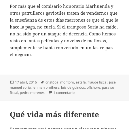
Por más que el comisario honorario Marhuenda y
otros patrulleros gaviotiles traten de vendernos que
la enseñanza de estos días marrones es que el que la
hace la paga, no cuela. Si el tramposo Soria ha caído,
no ha sido por un ataque de decencia. Como hemos
visto en tantas películas y novelas de mafiosos,
simplemente se había convertido en un lastre para
el negocio.
Publicado
Etiquetas
17 abril, 2016
cristóbal montoro
,
estafa
,
fraude fiscal
,
josé
el
manuel soria
,
lehman brothers
,
luis de guindos
,
offshore
,
paraíso
en Un gobierno paradisíaco
fiscal
,
pedro morenés
1 comentario
Qué vida más diferente