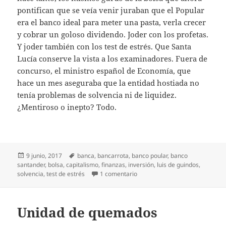
pontifican que se veía venir juraban que el Popular
era el banco ideal para meter una pasta, verla crecer
y cobrar un goloso dividendo. Joder con los profetas.
Y joder también con los test de estrés. Que Santa
Lucía conserve la vista a los examinadores. Fuera de
concurso, el ministro español de Economía, que
hace un mes aseguraba que la entidad hostiada no
tenía problemas de solvencia ni de liquidez.
¿Mentiroso o inepto? Todo.
Publicado
Etiquetas
9 junio, 2017
banca
,
bancarrota
,
banco poular
,
banco
el
santander
,
bolsa
,
capitalismo
,
finanzas
,
inversión
,
luis de guindos
,
en Milonga del Popular
solvencia
,
test de estrés
1 comentario
Unidad de quemados