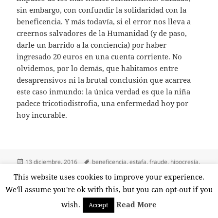
sin embargo, con confundir la solidaridad con la
beneficencia. Y más todavía, si el error nos lleva a
creernos salvadores de la Humanidad (y de paso,
darle un barrido a la conciencia) por haber
ingresado 20 euros en una cuenta corriente. No
olvidemos, por lo demás, que habitamos entre
desaprensivos ni la brutal conclusión que acarrea
este caso inmundo: la única verdad es que la niña
padece tricotiodistrofia, una enfermedad hoy por
hoy incurable.
Publicado
Etiquetas
13 diciembre, 2016
beneficencia
,
estafa
,
fraude
,
hipocresía
,
el
nadia nerea
,
picaresca
,
solidaridad
,
timo
,
tricotiodistrofia
This website uses cookies to improve your experience.
en Los padres de Nadia
Deja un comentario
We'll assume you're ok with this, but you can opt-out if you
wish.
Read More
Accept
Funciona gracias a WordPress