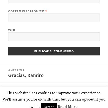
CORREO ELECTRÓNICO
*
WEB
Navegación
ANTERIOR
de
Gracias, Ramiro
Entrada
entradas
anterior:
SIGUIENTE
This website uses cookies to improve your experience.
Baiona, un paso atrás
Entrada
We'll assume you're ok with this, but you can opt-out if you
siguiente:
wish.
Read More
Accept
Funciona gracias a WordPress