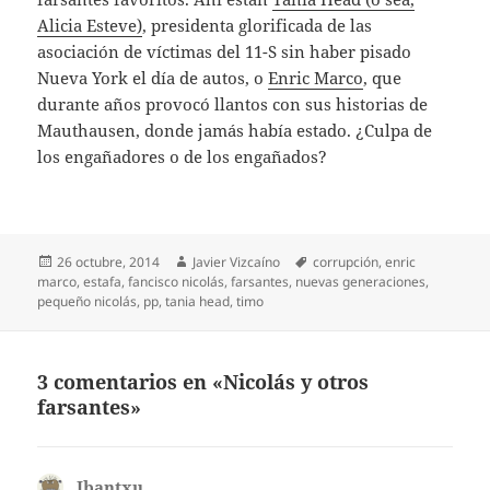
Alicia Esteve)
, presidenta glorificada de las
asociación de víctimas del 11-S sin haber pisado
Nueva York el día de autos, o
Enric Marco
, que
durante años provocó llantos con sus historias de
Mauthausen, donde jamás había estado. ¿Culpa de
los engañadores o de los engañados?
Publicado
Autor
Etiquetas
26 octubre, 2014
Javier Vizcaíno
corrupción
,
enric
el
marco
,
estafa
,
fancisco nicolás
,
farsantes
,
nuevas generaciones
,
pequeño nicolás
,
pp
,
tania head
,
timo
3 comentarios en «Nicolás y otros
farsantes»
Ibantxu
dice: