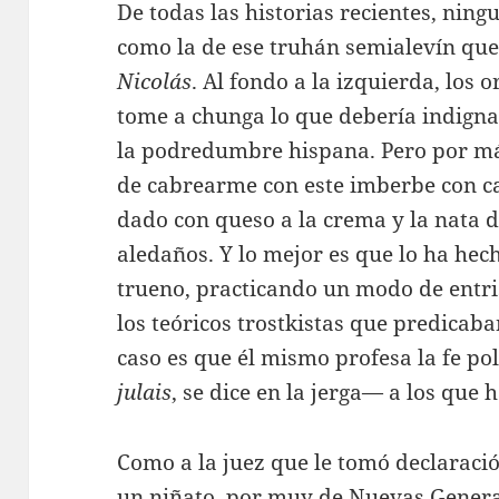
De todas las historias recientes, ni
como la de ese truhán semialevín qu
Nicolás
. Al fondo a la izquierda, lo
tome a chunga lo que debería indig
la podredumbre hispana. Pero por más
de cabrearme con este imberbe con ca
dado con queso a la crema y la nata d
aledaños. Y lo mejor es que lo ha hec
trueno, practicando un modo de entri
los teóricos trostkistas que predicaban
caso es que él mismo profesa la fe pol
julais
, se dice en la jerga— a los que
Como a la juez que le tomó declaraci
un niñato, por muy de Nuevas Generac