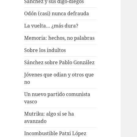
Sánchez y sus digo-diegos
Odón (casi) nunca defrauda
La vuelta… ¿más dura?
Memoria: hechos, no palabras
Sobre los indultos
Sánchez sobre Pablo González
Jóvenes que odian y otros que
no
Un nuevo partido comunista
vasco
Mutriku: algo sí se ha
avanzado
Incombustible Patxi López