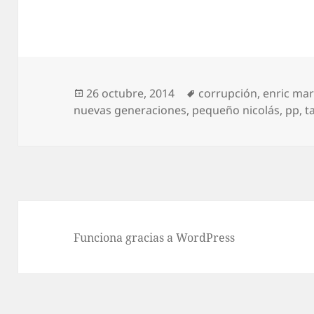
Publicado
Etiquetas
26 octubre, 2014
corrupción
,
enric ma
el
nuevas generaciones
,
pequeño nicolás
,
pp
,
t
Funciona gracias a WordPress