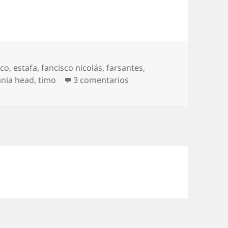
rco
,
estafa
,
fancisco nicolás
,
farsantes
,
en Nicolás y otros farsan
ania head
,
timo
3 comentarios