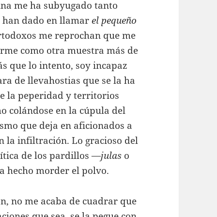
nguna me ha subyugado tanto
e han dado en llamar
el pequeño
s ortodoxos me reprochan que me
narme como otra muestra más de
 que lo intento, soy incapaz
ra de llevahostias que se la ha
e la peperidad y territorios
ho colándose en la cúpula del
smo que deja en aficionados a
 la infiltración. Lo gracioso del
ítica de los pardillos —
julas
o
 ha hecho morder el polvo.
ón, no me acaba de cuadrar que
iones que sea, se la pegue con