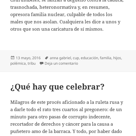
trasnochada, heteronormativa y, en resumen,
opresora familia nuclear, culpable de todos los
males que nos asolan. Cualquiera les dice a unos y
otros que son una caricatura de sí mismos.
Publicado
Etiquetas
13 mayo, 2016
anna gabriel
,
cup
,
educación
,
familia
,
hijos
,
el
en Hijos en común… o no
polémica
,
tribu
Deja un comentario
¿Qué hay que celebrar?
Milagros de este procés aficionado a la ruleta rusa y
a darle todo el rato tres cuartos al pregonero: de un
minuto para otro pasas de corrupto indecente,
recortador de derechos y cáncer para la causa a
puñetero amo de la barraca. Y todo, por haber dado