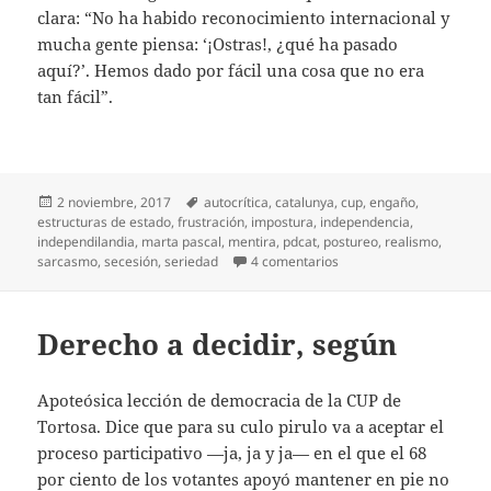
clara: “No ha habido reconocimiento internacional y
mucha gente piensa: ‘¡Ostras!, ¿qué ha pasado
aquí?’. Hemos dado por fácil una cosa que no era
tan fácil”.
Publicado
Etiquetas
2 noviembre, 2017
autocrítica
,
catalunya
,
cup
,
engaño
,
el
estructuras de estado
,
frustración
,
impostura
,
independencia
,
independilandia
,
marta pascal
,
mentira
,
pdcat
,
postureo
,
realismo
,
en «Ostras, ¿qué ha pas
sarcasmo
,
secesión
,
seriedad
4 comentarios
Derecho a decidir, según
Apoteósica lección de democracia de la CUP de
Tortosa. Dice que para su culo pirulo va a aceptar el
proceso participativo —ja, ja y ja— en el que el 68
por ciento de los votantes apoyó mantener en pie no