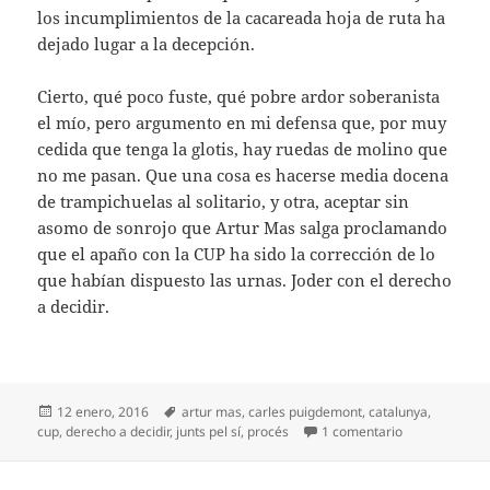
los incumplimientos de la cacareada hoja de ruta ha
dejado lugar a la decepción.
Cierto, qué poco fuste, qué pobre ardor soberanista
el mío, pero argumento en mi defensa que, por muy
cedida que tenga la glotis, hay ruedas de molino que
no me pasan. Que una cosa es hacerse media docena
de trampichuelas al solitario, y otra, aceptar sin
asomo de sonrojo que Artur Mas salga proclamando
que el apaño con la CUP ha sido la corrección de lo
que habían dispuesto las urnas. Joder con el derecho
a decidir.
Publicado
Etiquetas
12 enero, 2016
artur mas
,
carles puigdemont
,
catalunya
,
el
en ¿Qué hay q
cup
,
derecho a decidir
,
junts pel sí
,
procés
1 comentario