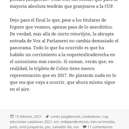
mayoría absoluta tendrán que granjearse a la CUP.
Dejo para el final lo que, pese a los titulares de
fogueo que veamos, apenas pasa de lo anecdótico.
De verdad, más allá de cierto retortijón, la abrupta
entrada de Vox al Parlament no cambia demasiado el
panorama. Todo lo que ha ocurrido es que ha
habido un corrimiento a la requeteultraderecha en
el unionismo más rancio. Si suman, verán que, en
realidad, la tripleta de Colón tiene menos
representación que en 2017. No pintarán nada en lo
que sea que vaya a ocurrir, que ahora mismo sigue
en el aire.
Publicado
Etiquetas
15 febrero, 2021
carles puigdemont
,
ciudadanos
,
cup
,
el
elecciones catalanas 2021
,
erc
,
independentismo
,
inés arrimadas
,
en Todo si
junts
,
oriol junqueras
,
psc
,
salvador illa
,
vox
11 comentarios