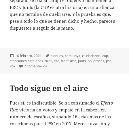
separado se iría al carajo el objetivo mantienen a
ERC y Junts (la CUP es otra historia) en una alianza
que no termina de quebrarse. Y la prueba es que,
pese a todo lo que se tienen dicho y hecho, parecen
dispuestos a seguir de la mano.
Publicado
Etiquetas
16 febrero, 2021
bloques
,
catalunya
,
ciudadanos
,
cup
,
el
elecciones catalanas 2021
,
erc
,
frentismo
,
junts
,
pp
,
procés
,
psc
,
en Catalunya, ¿cuántos bloques?
vox
7 comentarios
Todo sigue en el aire
Pues sí, es indiscutible. Se ha consumado el
Efecto
Illa
: victoria en votos y empate en la cabeza en
número de escaños, sumando 16 actas más de las
cosechadas por el PSC en 2017. Merece ovación y