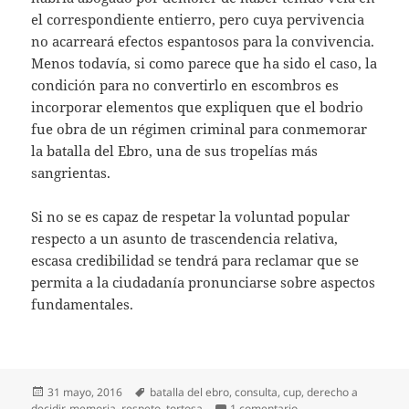
el correspondiente entierro, pero cuya pervivencia
no acarreará efectos espantosos para la convivencia.
Menos todavía, si como parece que ha sido el caso, la
condición para no convertirlo en escombros es
incorporar elementos que expliquen que el bodrio
fue obra de un régimen criminal para conmemorar
la batalla del Ebro, una de sus tropelías más
sangrientas.
Si no se es capaz de respetar la voluntad popular
respecto a un asunto de trascendencia relativa,
escasa credibilidad se tendrá para reclamar que se
permita a la ciudadanía pronunciarse sobre aspectos
fundamentales.
Publicado
Etiquetas
31 mayo, 2016
batalla del ebro
,
consulta
,
cup
,
derecho a
el
en Derecho a decidir,
decidir
,
memoria
,
respeto
,
tortosa
1 comentario