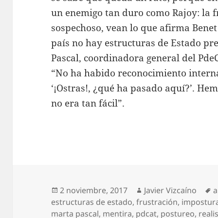
un enemigo tan duro como Rajoy: la fr
sospechoso, vean lo que afirma Benet S
país no hay estructuras de Estado pr
Pascal, coordinadora general del PdeC
“No ha habido reconocimiento intern
‘¡Ostras!, ¿qué ha pasado aquí?’. Hem
no era tan fácil”.
Publicado
Autor
E
2 noviembre, 2017
Javier Vizcaíno
a
el
estructuras de estado
,
frustración
,
impostur
marta pascal
,
mentira
,
pdcat
,
postureo
,
real