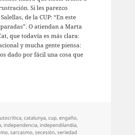
ustración. Si les parezco
alellas, de la CUP: “En este
eparadas”. O atiendan a Marta
at, que todavía es más clara:
acional y mucha gente piensa:
os dado por fácil una cosa que
tiquetas
utocrítica
,
catalunya
,
cup
,
engaño
,
a
,
independencia
,
independilandia
,
ismo
,
sarcasmo
,
secesión
,
seriedad