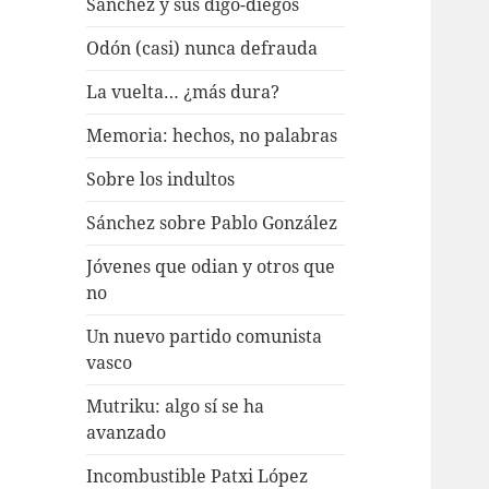
Sánchez y sus digo-diegos
Odón (casi) nunca defrauda
La vuelta… ¿más dura?
Memoria: hechos, no palabras
Sobre los indultos
Sánchez sobre Pablo González
Jóvenes que odian y otros que
no
Un nuevo partido comunista
vasco
Mutriku: algo sí se ha
avanzado
Incombustible Patxi López