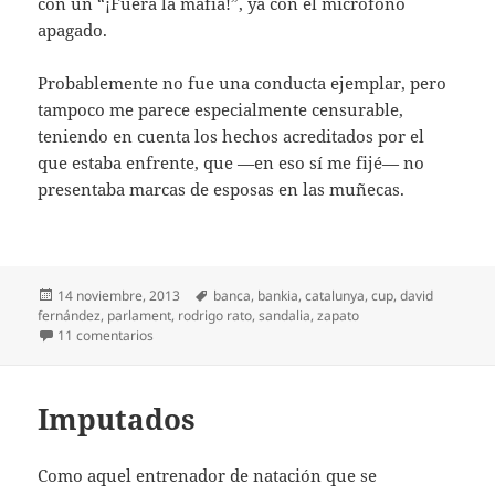
con un “¡Fuera la mafia!”, ya con el micrófono
apagado.
Probablemente no fue una conducta ejemplar, pero
tampoco me parece especialmente censurable,
teniendo en cuenta los hechos acreditados por el
que estaba enfrente, que —en eso sí me fijé— no
presentaba marcas de esposas en las muñecas.
Publicado
Etiquetas
14 noviembre, 2013
banca
,
bankia
,
catalunya
,
cup
,
david
el
fernández
,
parlament
,
rodrigo rato
,
sandalia
,
zapato
en La sandalia de David
11 comentarios
Imputados
Como aquel entrenador de natación que se