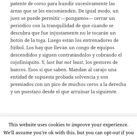
patente de corso para hundir sucesivamente las
áreas que se les encomienden. De igual modo, un
juez se puede permitir —pongamos— cerrar un
periódico con la tranquilidad de que cuando se
descubra que fue injustamente no le tocarán un
botón de la toga. Luego están los entrenadores de
fútbol. Los hay que llevan un congo de equipos
descendidos y siguen contratándolos y cobrando el
cojofiniquito. Y,
last but not least
, los gestores de
bancos. Esos sí que saben. Mandan al carajo una
entidad de supuesta probada solvencia y son
premiados con un pico de muchos ceros a la derecha
y un puestazo desde el que arruinar la siguiente.
Publicado
Etiquetas
13 mayo, 2012
banca
,
bankia
,
impunidad
,
negligencia
,
This website uses cookies to improve your experience.
el
en Responsabilidad profe
responsabilidad
,
rodrigo rato
3 comentarios
We'll assume you're ok with this, but you can opt-out if you