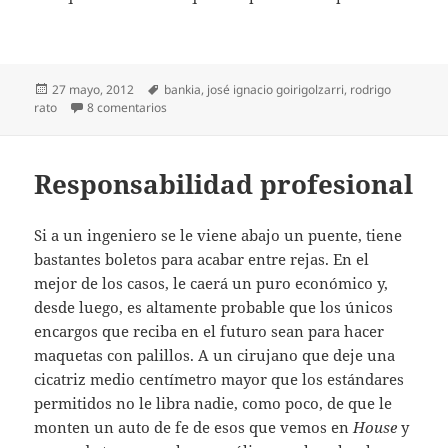
Publicado
Etiquetas
27 mayo, 2012
bankia
,
josé ignacio goirigolzarri
,
rodrigo
el
en Lo que nos costará Bankia
rato
8 comentarios
Responsabilidad profesional
Si a un ingeniero se le viene abajo un puente, tiene
bastantes boletos para acabar entre rejas. En el
mejor de los casos, le caerá un puro económico y,
desde luego, es altamente probable que los únicos
encargos que reciba en el futuro sean para hacer
maquetas con palillos. A un cirujano que deje una
cicatriz medio centímetro mayor que los estándares
permitidos no le libra nadie, como poco, de que le
monten un auto de fe de esos que vemos en
House
y