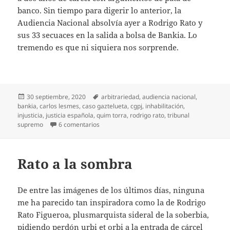
banco. Sin tiempo para digerir lo anterior, la
Audiencia Nacional absolvía ayer a Rodrigo Rato y
sus 33 secuaces en la salida a bolsa de Bankia. Lo
tremendo es que ni siquiera nos sorprende.
Publicado
Etiquetas
30 septiembre, 2020
arbitrariedad
,
audiencia nacional
,
el
bankia
,
carlos lesmes
,
caso gaztelueta
,
cgpj
,
inhabilitación
,
injusticia
,
justicia española
,
quim torra
,
rodrigo rato
,
tribunal
en De injusticia en injusticia
supremo
6 comentarios
Rato a la sombra
De entre las imágenes de los últimos días, ninguna
me ha parecido tan inspiradora como la de Rodrigo
Rato Figueroa, plusmarquista sideral de la soberbia,
pidiendo perdón urbi et orbi a la entrada de cárcel