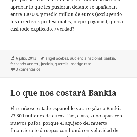
aprobar lo que les pusieran delante se apañaban
entre 130.000 y medio millón de euros (excluyendo
los directivos profesionales, mejor pagados), queda
casi todo explicado, ¿verdad?
Publicado
Etiquetas
6 julio, 2012
ángel acebes
,
audiencia nacional
,
bankia
,
el
fernando andreu
,
justicia
,
querella
,
rodrigo rato
en Imputados
3 comentarios
Lo que nos costará Bankia
El rumboso estado español le va a regalar a Bankia
23.500 millones de euros. Eso, claro, si no aparecen
nuevos pufos, porque el agujero del muerto
financiero le da sopas con honda en velocidad de