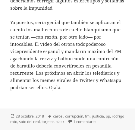
deberíamos corregir algunos estereotipos y soflamas
sobre la impunidad.
Ya puestos, sería genial que también se aplicaran el
cuento los malhechores de cuello blanquísimo que
se tenían —con razón, por otro lado— por
intocables. El vídeo del otrora todopoderoso
vicepresidente español y mandarín máximo del FMI
agachando la cerviz y balbuceando una contrición
de baratillo debería convertírseles en pesadilla
recurrente. Los próximos en abrir los telediarios y
alimentar los memes virales de Twitter y Whatsapp
podrían ser ellos. Ojalá.
Publicado
Etiquetas
28 octubre, 2018
cárcel
,
corrupción
,
fmi
,
justicia
,
pp
,
rodrigo
el
en Rato a la sombra
rato
,
soto del real
,
tarjetas black
1 comentario