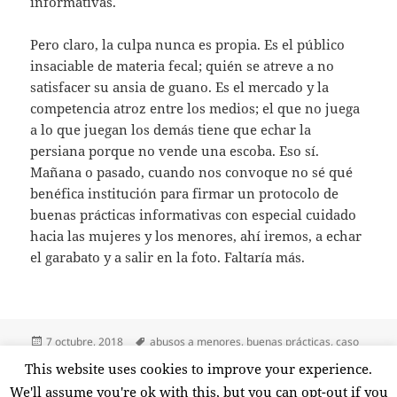
informativas.
Pero claro, la culpa nunca es propia. Es el público
insaciable de materia fecal; quién se atreve a no
satisfacer su ansia de guano. Es el mercado y la
competencia atroz entre los medios; el que no juega
a lo que juegan los demás tiene que echar la
persiana porque no vende una escoba. Eso sí.
Mañana o pasado, cuando nos convoque no sé qué
benéfica institución para firmar un protocolo de
buenas prácticas informativas con especial cuidado
hacia las mujeres y los menores, ahí iremos, a echar
el garabato y a salir en la foto. Faltaría más.
Publicado
Etiquetas
7 octubre, 2018
abusos a menores
,
buenas prácticas
,
caso
el
gaztelueta
,
deontología
,
hipocresía
,
morbo
,
periodismo
,
This website uses cookies to improve your experience.
en Cuánto asco
sensacionalismo
1 comentario
We'll assume you're ok with this, but you can opt-out if you