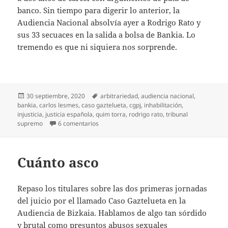
banco. Sin tiempo para digerir lo anterior, la
Audiencia Nacional absolvía ayer a Rodrigo Rato y
sus 33 secuaces en la salida a bolsa de Bankia. Lo
tremendo es que ni siquiera nos sorprende.
Publicado
Etiquetas
30 septiembre, 2020
arbitrariedad
,
audiencia nacional
,
el
bankia
,
carlos lesmes
,
caso gaztelueta
,
cgpj
,
inhabilitación
,
injusticia
,
justicia española
,
quim torra
,
rodrigo rato
,
tribunal
en De injusticia en injusticia
supremo
6 comentarios
Cuánto asco
Repaso los titulares sobre las dos primeras jornadas
del juicio por el llamado Caso Gaztelueta en la
Audiencia de Bizkaia. Hablamos de algo tan sórdido
y brutal como presuntos abusos sexuales