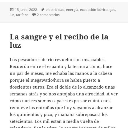
Publicado
Etiquetas
15 junio, 2022
electricidad
,
energía
,
excepción ibérica
,
gas
,
el
en ‘Excepción ibérica’: ya veremos
luz
,
tarifazo
2 comentarios
La sangre y el recibo de la
luz
Los pescadores de río revuelto son insaciables.
Recuerdo entre el espanto y la ternura cómo, hace
un par de meses, me echaba las manos a la cabeza
porque el megawatio/hora se había puesto a
doscientos euros. Era el doble de lo alcanzado unas
semanas atrás y se nos antojaba una atrocidad. A ver
cómo narices somos capaces expresar cuánto nos
remueve las entrañas que hoy vayamos a alcanzar
los quinientos y pico, y mañana sobrepasará los
setecientos. Los mil están a media vuelta de
calendario. Por lo visto, la sangre inocente de miles