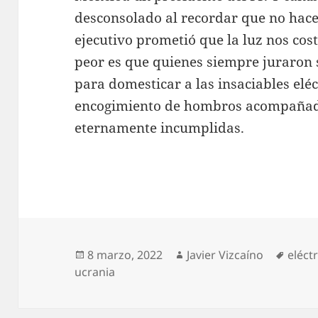
desconsolado al recordar que no hace 
ejecutivo prometió que la luz nos co
peor es que quienes siempre juraron 
para domesticar a las insaciables elé
encogimiento de hombros acompañad
eternamente incumplidas.
Publicado
Autor
Etiqu
8 marzo, 2022
Javier Vizcaíno
eléct
el
ucrania