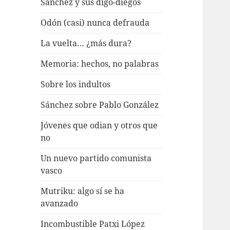
Sánchez y sus digo-diegos
Odón (casi) nunca defrauda
La vuelta… ¿más dura?
Memoria: hechos, no palabras
Sobre los indultos
Sánchez sobre Pablo González
Jóvenes que odian y otros que
no
Un nuevo partido comunista
vasco
Mutriku: algo sí se ha
avanzado
Incombustible Patxi López