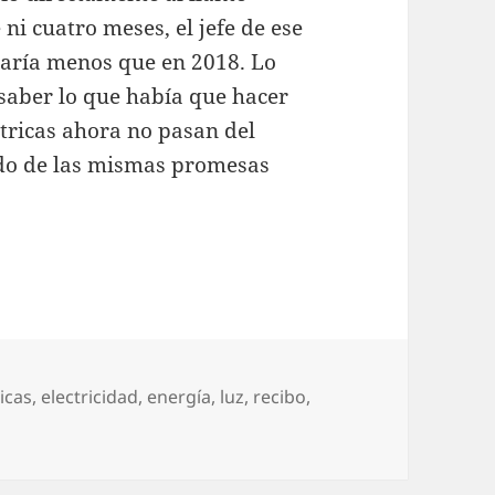
ni cuatro meses, el jefe de ese
staría menos que en 2018. Lo
saber lo que había que hacer
ctricas ahora no pasan del
o de las mismas promesas
etas
ricas
,
electricidad
,
energía
,
luz
,
recibo
,