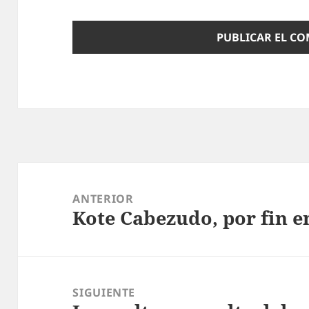
Navegación
de
ANTERIOR
Kote Cabezudo, por fin e
entradas
Entrada
anterior:
SIGUIENTE